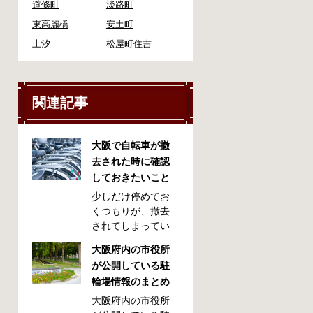
道修町
淡路町
東高麗橋
安土町
上汐
松屋町住吉
関連記事
大阪で自転車が撤
去された時に確認
しておきたいこと
少しだけ停めてお
くつもりが、撤去
されてしまってい
た！自転車を利用
大阪府内の市役所
される方には起こ
が公開している駐
りやすいアクシデ
輪場情報のまとめ
ントかも知れませ
ん。停めておいた
大阪府内の市役所