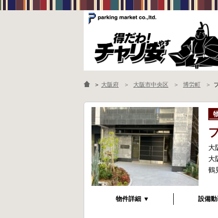
＞
大阪府
大阪市中央区
博労町
大
大
鶴
物件詳細 ▼
設備動