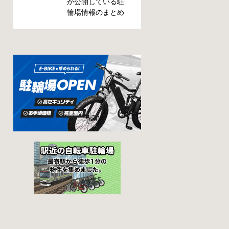
場所によっては、
が公開している駐
どこに行ったかわ
輪場情報のまとめ
からない、なんて
です。市によって
ことになってしま
利用方法や料金な
うかも知れませ
どが異なります。
ん。そんな時に役
また、駐輪場によ
立つ情報をまとめ
って一時利用のみ
ました。事前に確
可能な場合や定期
認しておきましょ
利用のみ利用可能
う。 守口市で撤去
な場合などと仕様
された場合 放置自
が異なりますの
転車大日保管所 住
で、利用前に情報
所 守口市大日町4丁
をチェックしてお
目281の3番地 電話
くことをお勧めし
06-6902-2340（業
ます。 守口市の自
務時間内のみ通話
転車駐輪場 利用方
可能） 最寄駅 地下
法 利用登録申請書
鉄谷町線大日駅 3号
の提出 利用登録申
出口より 徒歩3分
請書を窓口に提出
大阪モノレール大
ではなく、Web上
日駅 出口北より 徒
での利用登録にな
歩3分 返還の際に
ります。 利用料金