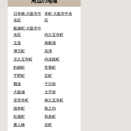
周辺の地域
日本橋-大阪市中
本町-大阪市中央
央区
区
船越町-大阪市中
央区
内久宝寺町
玉造
南船場
博労町
高津
北久宝寺町
内淡路町
釣鐘町
常盤町
平野町
瓦町
難波
千日前
大阪城
大手前
安堂寺町
南久宝寺町
徳井町
島之内
松屋町
和泉町
農人橋
谷町