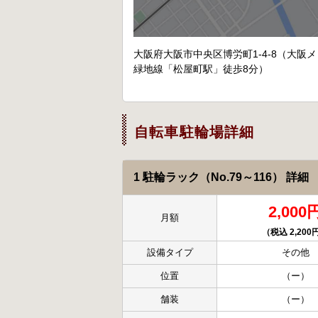
大阪府大阪市中央区博労町1-4-8（大阪
緑地線「松屋町駅」徒歩8分）
自転車駐輪場詳細
1 駐輪ラック（No.79～116） 詳細
2,000
月額
（税込 2,200
設備タイプ
その他
位置
（ー）
舗装
（ー）