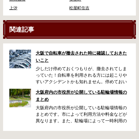
上汐
松屋町住吉
関連記事
大阪で自転車が撤去された時に確認しておきた
いこと
少しだけ停めておくつもりが、撤去されてしま
っていた！自転車を利用される方には起こりや
すいアクシデントかも知れません。停めておい
た場所によっては、どこに行ったかわからな
大阪府内の市役所が公開している駐輪場情報の
い、なんてことになってしまうかも知れませ
まとめ
ん。そんな時に役立つ情報をまとめました。事
前に確認しておきましょう。 守口市で撤去され
大阪府内の市役所が公開している駐輪場情報の
た場合 放置自転車大日保管所 住所 守口市大日
まとめです。市によって利用方法や料金などが
町4丁目281の3番地 電話 06-6902-2340（業務
異なります。また、駐輪場によって一時利用の
時間内のみ通話可能） 最寄駅 地下鉄谷町線大日
み可能な場合や定期利用のみ利用可能な場合な
駅 3号出口より 徒歩3分 大阪モノレール大日駅
どと仕様が異なりますので、利用前に情報をチ