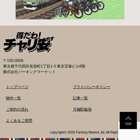
円／月 減免：780円／月 一時利用料金 1日110
円で利用することができます。 堺市HPはこちら
吹田市の自転車駐輪場 利用方法 利用登録申請書
の提出
〒100-0006
東京都千代田区有楽町1丁目1-3 東京宝塚ビル8階
株式会社パーキングマーケット
トップページ
プライバシーポリシー
物件一覧
記事一覧
ご契約の流れ
月極駐輪場
よくあるご質問
TOP
copyright© 2020 Parking Market.,ltd. All Rights Reserved.