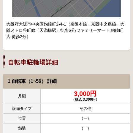
大阪府大阪市中央区釣鐘町2-4-1（京阪本線・京阪中之島線・大
阪メトロ谷町線「天満橋駅」徒歩6分/ファミリーマート 釣鐘町
店 徒歩2分）
自転車駐輪場詳細
1 自転車（1~56） 詳細
3,000円
月額
（税込 3,300円）
設備タイプ
その他
位置
（ー）
舗装
（ー）