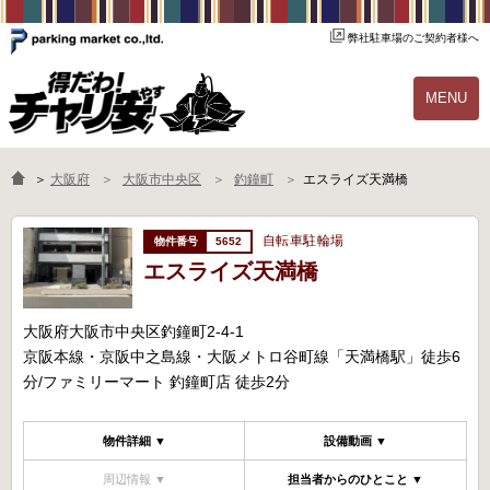
弊社駐車場のご契約者様へ
MENU
物件一覧
ご契約の流れ
＞
大阪府
大阪市中央区
釣鐘町
エスライズ天満橋
よくあるご質問
駐輪場オーナー様へ
自転車駐輪場
5652
エスライズ天満橋
大阪府大阪市中央区釣鐘町2-4-1
京阪本線・京阪中之島線・大阪メトロ谷町線「天満橋駅」徒歩6
分/ファミリーマート 釣鐘町店 徒歩2分
物件詳細 ▼
設備動画 ▼
周辺情報 ▼
担当者からのひとこと ▼