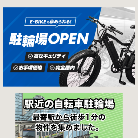
出口北より 徒歩3分 返還の際に必要な書類 返
ェックしておくことをお勧めします。 守口市の
還料 2,500円 自転車の鍵 身分証明証 守口市HP
自転車駐輪場 利用方法 利用登録申請書の提出
はこちら 堺市で撤去された場合 三国ヶ丘自転車
利用登録申請書を窓口に提出ではなく、Web上
保管返還所 住所 堺区向陵東町1丁12-15 電話 三
での利用登録になります。 利用料金 登録手数料
国ヶ丘自転車保管返還所 最寄駅 南海高野線百舌
不要です。 定期利用料金 西三荘駅駐輪センター
鳥八幡駅東出口 徒歩5分 返還の際に必要な書
屋根あり 一般：2,100円／月 屋根あり 障害者：
類 返還料 1,500円 自転車の鍵 身分証明証 印鑑
1,000円／月 土居駅東自転車駐車場 屋根あり 一
堺市HPはこちら 吹田市で撤去された場合 片山
般：2,000円／月 屋根あり 学生：1,800円／月
保管所 住所 吹田市片山町1丁目22番 電話 06-
屋根あり 障害者：1,000円／月 各駐輪場で定期
6872-6136 最寄駅 JR線吹田駅北口 徒歩5分 返
利用料金が異なります。詳細は各駐輪場または
還の際に必要な書類 返還料 3,000円 自転車の鍵
管理会社にお問い合わせください。 一時利用料
身分証明証
金 1日1回につき150円で利用することができま
す。 守口市HPはこちら 堺市の自転車駐輪場 利
用方法 利用登録申請書の提出 申請手続きは各自
転車駐輪場の管理事務所で行ってください。 利
用料金 登録手数料 不要です。 定期利用料金 立
体：地階・1階・2階 一般：2,090円／月 学生：
1,670円／月 減免：1,040円／月 立体：上記以
外 一般：1,570円／月 学生：1,250円／月 減
免：780円／月 平面：屋根あり 一般：1,880円
／月 学生：1,470円／月 減免：940円／月 平
面：屋根なし 一般：1,570円／月 学生：1,250