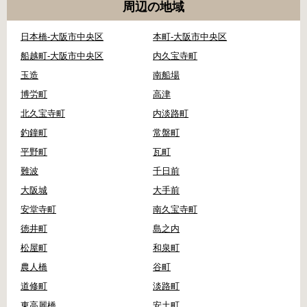
周辺の地域
日本橋-大阪市中央区
本町-大阪市中央区
船越町-大阪市中央区
内久宝寺町
玉造
南船場
博労町
高津
北久宝寺町
内淡路町
釣鐘町
常盤町
平野町
瓦町
難波
千日前
大阪城
大手前
安堂寺町
南久宝寺町
徳井町
島之内
松屋町
和泉町
農人橋
谷町
道修町
淡路町
東高麗橋
安土町