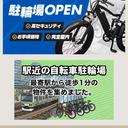
鳥八幡駅東出口 徒歩5分 返還の際に必要な書
屋根あり 一般：2,100円／月 屋根あり 障害者：
類 返還料 1,500円 自転車の鍵 身分証明証 印鑑
1,000円／月 土居駅東自転車駐車場 屋根あり 一
堺市HPはこちら 吹田市で撤去された場合 片山
般：2,000円／月 屋根あり 学生：1,800円／月
保管所 住所 吹田市片山町1丁目22番 電話 06-
屋根あり 障害者：1,000円／月 各駐輪場で定期
6872-6136 最寄駅 JR線吹田駅北口 徒歩5分 返
利用料金が異なります。詳細は各駐輪場または
還の際に必要な書類 返還料 3,000円 自転車の鍵
管理会社にお問い合わせください。 一時利用料
身分証明証
金 1日1回につき150円で利用することができま
す。 守口市HPはこちら 堺市の自転車駐輪場 利
用方法 利用登録申請書の提出 申請手続きは各自
転車駐輪場の管理事務所で行ってください。 利
用料金 登録手数料 不要です。 定期利用料金 立
体：地階・1階・2階 一般：2,090円／月 学生：
1,670円／月 減免：1,040円／月 立体：上記以
外 一般：1,570円／月 学生：1,250円／月 減
免：780円／月 平面：屋根あり 一般：1,880円
／月 学生：1,470円／月 減免：940円／月 平
面：屋根なし 一般：1,570円／月 学生：1,250
円／月 減免：780円／月 一時利用料金 1日110
円で利用することができます。 堺市HPはこちら
吹田市の自転車駐輪場 利用方法 利用登録申請書
の提出