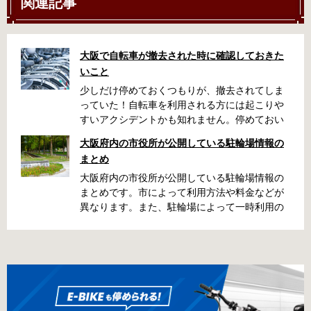
関連記事
大阪で自転車が撤去された時に確認しておきた
いこと
少しだけ停めておくつもりが、撤去されてしま
っていた！自転車を利用される方には起こりや
すいアクシデントかも知れません。停めておい
た場所によっては、どこに行ったかわからな
大阪府内の市役所が公開している駐輪場情報の
い、なんてことになってしまうかも知れませ
まとめ
ん。そんな時に役立つ情報をまとめました。事
前に確認しておきましょう。 守口市で撤去され
大阪府内の市役所が公開している駐輪場情報の
た場合 放置自転車大日保管所 住所 守口市大日
まとめです。市によって利用方法や料金などが
町4丁目281の3番地 電話 06-6902-2340（業務
異なります。また、駐輪場によって一時利用の
時間内のみ通話可能） 最寄駅 地下鉄谷町線大日
み可能な場合や定期利用のみ利用可能な場合な
駅 3号出口より 徒歩3分 大阪モノレール大日駅
どと仕様が異なりますので、利用前に情報をチ
出口北より 徒歩3分 返還の際に必要な書類 返
ェックしておくことをお勧めします。 守口市の
還料 2,500円 自転車の鍵 身分証明証 守口市HP
自転車駐輪場 利用方法 利用登録申請書の提出
はこちら 堺市で撤去された場合 三国ヶ丘自転車
利用登録申請書を窓口に提出ではなく、Web上
保管返還所 住所 堺区向陵東町1丁12-15 電話 三
での利用登録になります。 利用料金 登録手数料
国ヶ丘自転車保管返還所 最寄駅 南海高野線百舌
不要です。 定期利用料金 西三荘駅駐輪センター