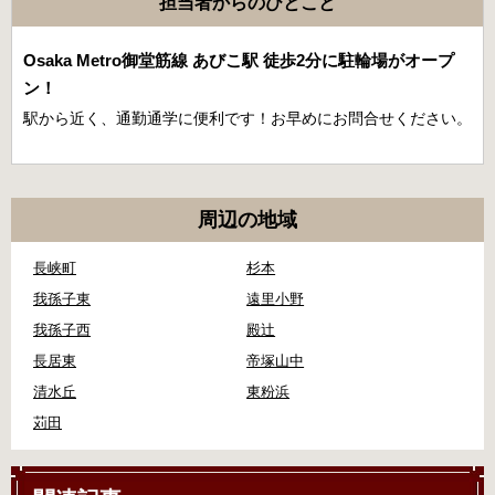
担当者からのひとこと
Osaka Metro御堂筋線 あびこ駅 徒歩2分に駐輪場がオープ
ン！
駅から近く、通勤通学に便利です！お早めにお問合せください。
周辺の地域
長峡町
杉本
我孫子東
遠里小野
我孫子西
殿辻
長居東
帝塚山中
清水丘
東粉浜
苅田