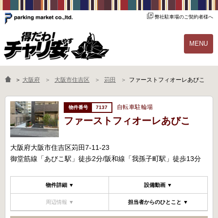
弊社駐車場のご契約者様へ
MENU
物件一覧
ご契約の流れ
＞
大阪府
大阪市住吉区
苅田
ファーストフィオーレあびこ
よくあるご質問
駐輪場オーナー様へ
自転車駐輪場
7137
ファーストフィオーレあびこ
大阪府大阪市住吉区苅田7-11-23
御堂筋線「あびこ駅」徒歩2分/阪和線「我孫子町駅」徒歩13分
物件詳細 ▼
設備動画 ▼
周辺情報 ▼
担当者からのひとこと ▼