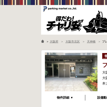
＞
大阪府
大阪市北区
天神橋
プ
大
大
本
物件詳細 ▼
設備動