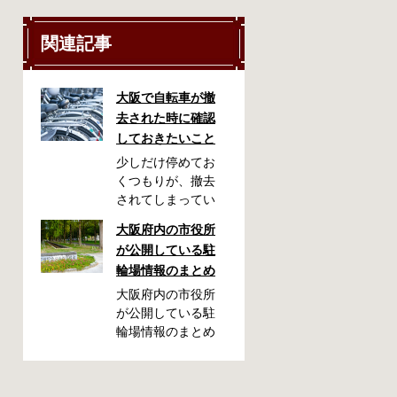
関連記事
大阪で自転車が撤
去された時に確認
しておきたいこと
少しだけ停めてお
くつもりが、撤去
されてしまってい
た！自転車を利用
大阪府内の市役所
される方には起こ
が公開している駐
りやすいアクシデ
輪場情報のまとめ
ントかも知れませ
ん。停めておいた
大阪府内の市役所
場所によっては、
が公開している駐
どこに行ったかわ
輪場情報のまとめ
からない、なんて
です。市によって
ことになってしま
利用方法や料金な
うかも知れませ
どが異なります。