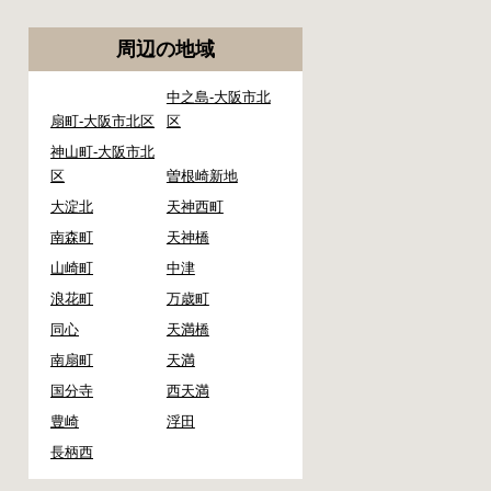
周辺の地域
中之島-大阪市北
扇町-大阪市北区
区
神山町-大阪市北
区
曽根崎新地
大淀北
天神西町
南森町
天神橋
山崎町
中津
浪花町
万歳町
同心
天満橋
南扇町
天満
国分寺
西天満
豊崎
浮田
長柄西