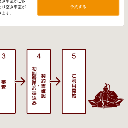
空き車室がござ
予約する
より空き車室が
きます。