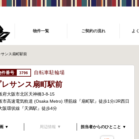
物件一覧
ご契約の流れ
よ
レサンス扇町駅前
自転車駐輪場
3796
プレサンス扇町駅前
阪府大阪市北区天神橋3-8-15
阪市高速電気軌道 (Osaka Metro) 堺筋線『扇町駅』徒歩1分/JR西日
大阪環状線『天満駅』徒歩4分
画 ▼
周辺情報 ▼
担当者からのひとこと ▼