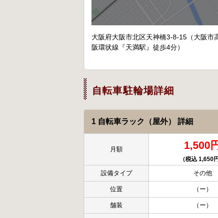
大阪府大阪市北区天神橋3-8-15（大阪市高速
阪環状線『天満駅』徒歩4分）
自転車駐輪場詳細
1 自転車ラック（屋外） 詳細
1,500
月額
（税込 1,650
設備タイプ
その他
位置
（ー）
舗装
（ー）