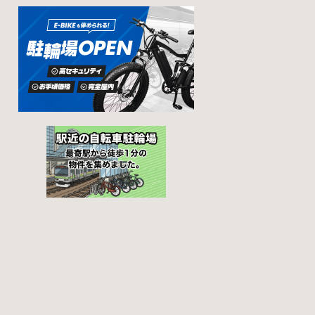
ん。そんな時に役
また、駐輪場によ
立つ情報をまとめ
って一時利用のみ
ました。事前に確
可能な場合や定期
認しておきましょ
利用のみ利用可能
う。 守口市で撤去
な場合などと仕様
された場合 放置自
が異なりますの
転車大日保管所 住
で、利用前に情報
所 守口市大日町4丁
をチェックしてお
目281の3番地 電話
くことをお勧めし
06-6902-2340（業
ます。 守口市の自
務時間内のみ通話
転車駐輪場 利用方
可能） 最寄駅 地下
法 利用登録申請書
鉄谷町線大日駅 3号
の提出 利用登録申
出口より 徒歩3分
請書を窓口に提出
大阪モノレール大
ではなく、Web上
日駅 出口北より 徒
での利用登録にな
歩3分 返還の際に
ります。 利用料金
必要な書類 返還料
登録手数料 不要で
2,500円 自転車の鍵
す。 定期利用料金
身分証明証 守口市
西三荘駅駐輪セン
HPはこちら 堺市で
ター 屋根あり 一