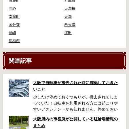
浪花町
万歳町
同心
天満橋
南扇町
天満
国分寺
西天満
豊崎
浮田
長柄西
関連記事
大阪で自転車が撤去された時に確認しておきた
いこと
少しだけ停めておくつもりが、撤去されてしま
っていた！自転車を利用される方には起こりや
すいアクシデントかも知れません。停めておい
た場所によっては、どこに行ったかわからな
大阪府内の市役所が公開している駐輪場情報の
い、なんてことになってしまうかも知れませ
まとめ
ん。そんな時に役立つ情報をまとめました。事