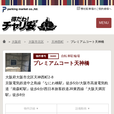
弊社駐車場のご契約者様へ
MENU
物件一覧
ご契約の流れ
＞
大阪府
大阪市北区
天神西町
プレミアムコート天神橋
よくあるご質問
駐輪場オーナー様へ
自転車駐輪場
3680
プレミアムコート天神橋
大阪府大阪市北区天神西町2-8
京阪電気鉄道中之島線『なにわ橋駅』徒歩5分/大阪市高速電気軌
道『南森町駅』徒歩6分/西日本旅客鉄道JR東西線『大阪天満宮
駅』徒歩8分
物件詳細 ▼
設備動画 ▼