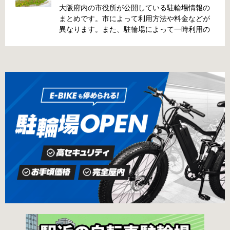
前に確認しておきましょう。 守口市で撤去され
大阪府内の市役所が公開している駐輪場情報の
た場合 放置自転車大日保管所 住所 守口市大日
まとめです。市によって利用方法や料金などが
町4丁目281の3番地 電話 06-6902-2340（業務
異なります。また、駐輪場によって一時利用の
時間内のみ通話可能） 最寄駅 地下鉄谷町線大日
み可能な場合や定期利用のみ利用可能な場合な
駅 3号出口より 徒歩3分 大阪モノレール大日駅
どと仕様が異なりますので、利用前に情報をチ
出口北より 徒歩3分 返還の際に必要な書類 返
ェックしておくことをお勧めします。 守口市の
還料 2,500円 自転車の鍵 身分証明証 守口市HP
自転車駐輪場 利用方法 利用登録申請書の提出
はこちら 堺市で撤去された場合 三国ヶ丘自転車
利用登録申請書を窓口に提出ではなく、Web上
保管返還所 住所 堺区向陵東町1丁12-15 電話 三
での利用登録になります。 利用料金 登録手数料
国ヶ丘自転車保管返還所 最寄駅 南海高野線百舌
不要です。 定期利用料金 西三荘駅駐輪センター
鳥八幡駅東出口 徒歩5分 返還の際に必要な書
屋根あり 一般：2,100円／月 屋根あり 障害者：
類 返還料 1,500円 自転車の鍵 身分証明証 印鑑
1,000円／月 土居駅東自転車駐車場 屋根あり 一
堺市HPはこちら 吹田市で撤去された場合 片山
般：2,000円／月 屋根あり 学生：1,800円／月
保管所 住所 吹田市片山町1丁目22番 電話 06-
屋根あり 障害者：1,000円／月 各駐輪場で定期
6872-6136 最寄駅 JR線吹田駅北口 徒歩5分 返
利用料金が異なります。詳細は各駐輪場または
還の際に必要な書類 返還料 3,000円 自転車の鍵
管理会社にお問い合わせください。 一時利用料
身分証明証
金 1日1回につき150円で利用することができま
す。 守口市HPはこちら 堺市の自転車駐輪場 利
用方法 利用登録申請書の提出 申請手続きは各自
転車駐輪場の管理事務所で行ってください。 利
用料金 登録手数料 不要です。 定期利用料金 立