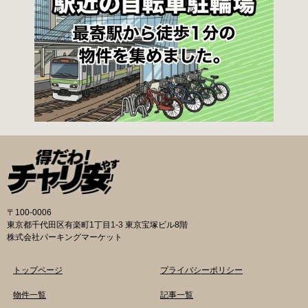
体：地階・1階・2階 一般：2,090円／月 学生：
1,670円／月 減免：1,040円／月 立体：上記以
外 一般：1,570円／月 学生：1,250円／月 減
免：780円／月 平面：屋根あり 一般：1,880円
／月 学生：1,470円／月 減免：940円／月 平
面：屋根なし 一般：1,570円／月 学生：1,250
円／月 減免：780円／月 一時利用料金 1日110
円で利用することができます。 堺市HPはこちら
吹田市の自転車駐輪場 利用方法 利用登録申請書
の提出
〒100-0006
東京都千代田区有楽町1丁目1-3 東京宝塚ビル8階
株式会社パーキングマーケット
トップページ
プライバシーポリシー
物件一覧
記事一覧