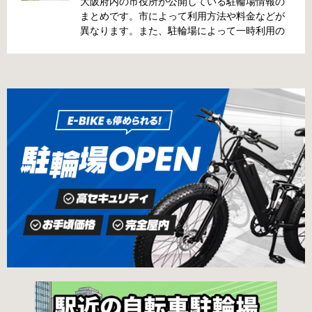
前に確認しておきましょう。 守口市で撤去され
大阪府内の市役所が公開している駐輪場情報の
た場合 放置自転車大日保管所 住所 守口市大日
まとめです。市によって利用方法や料金などが
町4丁目281の3番地 電話 06-6902-2340（業務
異なります。また、駐輪場によって一時利用の
時間内のみ通話可能） 最寄駅 地下鉄谷町線大日
み可能な場合や定期利用のみ利用可能な場合な
駅 3号出口より 徒歩3分 大阪モノレール大日駅
どと仕様が異なりますので、利用前に情報をチ
出口北より 徒歩3分 返還の際に必要な書類 返
ェックしておくことをお勧めします。 守口市の
還料 2,500円 自転車の鍵 身分証明証 守口市HP
自転車駐輪場 利用方法 利用登録申請書の提出
はこちら 堺市で撤去された場合 三国ヶ丘自転車
利用登録申請書を窓口に提出ではなく、Web上
保管返還所 住所 堺区向陵東町1丁12-15 電話 三
での利用登録になります。 利用料金 登録手数料
国ヶ丘自転車保管返還所 最寄駅 南海高野線百舌
不要です。 定期利用料金 西三荘駅駐輪センター
鳥八幡駅東出口 徒歩5分 返還の際に必要な書
屋根あり 一般：2,100円／月 屋根あり 障害者：
類 返還料 1,500円 自転車の鍵 身分証明証 印鑑
1,000円／月 土居駅東自転車駐車場 屋根あり 一
堺市HPはこちら 吹田市で撤去された場合 片山
般：2,000円／月 屋根あり 学生：1,800円／月
保管所 住所 吹田市片山町1丁目22番 電話 06-
屋根あり 障害者：1,000円／月 各駐輪場で定期
6872-6136 最寄駅 JR線吹田駅北口 徒歩5分 返
利用料金が異なります。詳細は各駐輪場または
還の際に必要な書類 返還料 3,000円 自転車の鍵
管理会社にお問い合わせください。 一時利用料
身分証明証
金 1日1回につき150円で利用することができま
す。 守口市HPはこちら 堺市の自転車駐輪場 利
用方法 利用登録申請書の提出 申請手続きは各自
転車駐輪場の管理事務所で行ってください。 利
用料金 登録手数料 不要です。 定期利用料金 立
体：地階・1階・2階 一般：2,090円／月 学生：