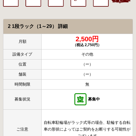
2 1段ラック（1～29） 詳細
2,500円
月額
（税込 2,750円）
設備タイプ
その他
位置
（ー）
舗装
（ー）
時間制限
無
募集状況
募集中
自転車駐輪場がラック式等の場合、駐輪する自転
ご注意
車の形状によってはご契約をお断りする可能性が
ございます