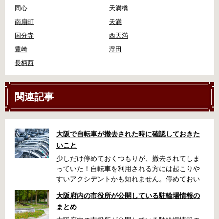
同心
天満橋
南扇町
天満
国分寺
西天満
豊崎
浮田
長柄西
関連記事
大阪で自転車が撤去された時に確認しておきた
いこと
少しだけ停めておくつもりが、撤去されてしま
っていた！自転車を利用される方には起こりや
すいアクシデントかも知れません。停めておい
た場所によっては、どこに行ったかわからな
大阪府内の市役所が公開している駐輪場情報の
い、なんてことになってしまうかも知れませ
まとめ
ん。そんな時に役立つ情報をまとめました。事