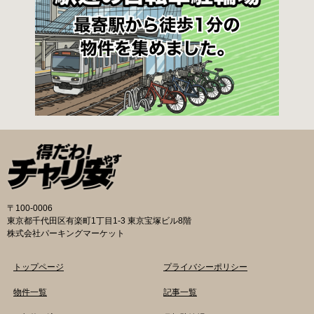
1,670円／月 減免：1,040円／月 立体：上記以
外 一般：1,570円／月 学生：1,250円／月 減
免：780円／月 平面：屋根あり 一般：1,880円
／月 学生：1,470円／月 減免：940円／月 平
面：屋根なし 一般：1,570円／月 学生：1,250
円／月 減免：780円／月 一時利用料金 1日110
円で利用することができます。 堺市HPはこちら
吹田市の自転車駐輪場 利用方法 利用登録申請書
の提出
〒100-0006
東京都千代田区有楽町1丁目1-3 東京宝塚ビル8階
株式会社パーキングマーケット
トップページ
プライバシーポリシー
物件一覧
記事一覧