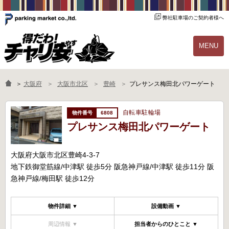
弊社駐車場のご契約者様へ
MENU
物件一覧
ご契約の流れ
＞
大阪府
大阪市北区
豊崎
プレサンス梅田北パワーゲート
よくあるご質問
駐輪場オーナー様へ
自転車駐輪場
6808
プレサンス梅田北パワーゲート
大阪府大阪市北区豊崎4-3-7
地下鉄御堂筋線/中津駅 徒歩5分 阪急神戸線/中津駅 徒歩11分 阪
急神戸線/梅田駅 徒歩12分
物件詳細 ▼
設備動画 ▼
周辺情報 ▼
担当者からのひとこと ▼