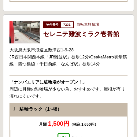
自転車駐輪場
7231
セレニテ難波ミラク壱番館
大阪府大阪市浪速区敷津西1-9-28
JR西日本関西本線「JR難波駅」徒歩12分/OsakaMetro御堂筋
線・四つ橋線・千日前線「なんば駅」徒歩14分
「ナンバエリアに駐輪場がオープン！」
周辺に月極の駐輪場が少ない為、おすすめです。屋根が有り
濡れにくいです。
駐輪ラック（1~48）
1
1,500円
月額
（税込 1,650円）