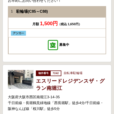
お早めにお問い合わせください！
駐輪場(C85～C88)
1
1,500円
月額
（税込 1,650円）
募集中
自転車駐輪場
7242
エスリードレジデンスザ・グ
ラン南堀江
大阪府大阪市西区南堀江3-14-35
千日前線・長堀鶴見緑地線「西長堀駅」徒歩4分/千日前線・
阪神なんば線「桜川駅」徒歩5分