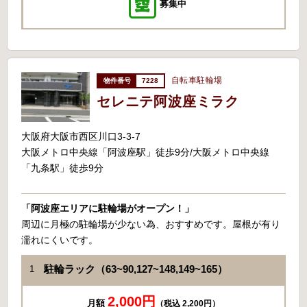
募集中
自転車駐輪場
7228
セレニテ阿波座ミラク
大阪府大阪市西区川口3-3-7
大阪メトロ中央線「阿波座駅」徒歩9分/大阪メトロ中央線
「九条駅」徒歩9分
「阿波座エリアに駐輪場がオープン！」
周辺に月極の駐輪場が少ない為、おすすめです。屋根が有り
濡れにくいです。
駐輪ラック（63~90,127~148,149~165）
1
2,000円
月額
（税込 2,200円）