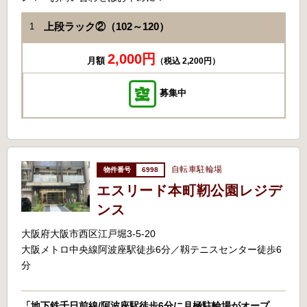
上段ラック②（102～120）
1
2,000円
月額
（税込 2,200円）
募集中
自転車駐輪場
6998
エスリード本町靭公園レジデ
ンス
大阪府大阪市西区江戸堀3-5-20
大阪メトロ中央線阿波座駅徒歩6分／靱テニスセンター徒歩6
分
「地下鉄千日前線/阿波座駅徒歩6分に月極駐輪場がオープ