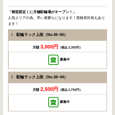
「御堂筋近くに月極駐輪場がオープン！」
人気エリアの為、早い者勝ちになります！屋根有区画もあり
ます！
駐輪ラック上段（No.45~60）
1
3,000円
月額
（税込 3,300円）
募集中
駐輪ラック上段（No.38~44）
2
2,500円
月額
（税込 2,750円）
募集中