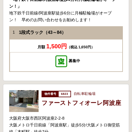
ン！」
地下鉄千日前線/阿波座駅徒歩6分に月極駐輪場がオープ
ン！ 早めのお問い合わせをお勧めします！
1段式ラック（43～84）
1
1,500円
月額
（税込 1,650円）
募集中
自転車駐輪場
6823
ファーストフィオーレ阿波座
大阪府大阪市西区阿波座2-2-8
大阪メトロ千日前線「阿波座駅」徒歩5分/大阪メトロ御堂筋
線「本町駅」徒歩7分