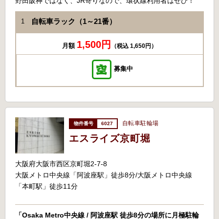
野田阪神ではなく、JR寄りなので、環状線利用者はぜひ！
自転車ラック（1～21番）
1
1,500円
月額
（税込 1,650円）
募集中
自転車駐輪場
6027
エスライズ京町堀
大阪府大阪市西区京町堀2-7-8
大阪メトロ中央線「阿波座駅」徒歩8分/大阪メトロ中央線
「本町駅」徒歩11分
「Osaka Metro中央線 / 阿波座駅 徒歩8分の場所に月極駐輪