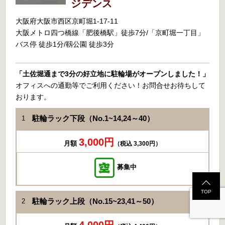
ジデンス
大阪府大阪市西区京町堀1-17-11
大阪メトロ四つ橋線「肥後橋駅」徒歩7分/「京町堀一丁目」
バス停 徒歩1分/靱公園 徒歩3分
「土佐堀通まで3分の好立地に駐輪場がオープンしました！」
オフィスへの通勤等でご利用ください！お問合せお待ちして
おります。
駐輪ラック下段（No.1~14,24～40）
1
3,000円
月額
（税込 3,300円）
募集中
TOP
駐輪ラック上段（No.15~23,41～50）
2
4,000円