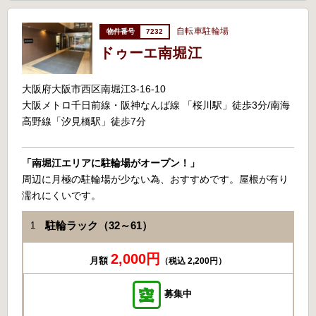
自転車駐輪場
7232
ドゥーエ南堀江
大阪府大阪市西区南堀江3-16-10
大阪メトロ千日前線・阪神なんば線 「桜川駅」徒歩3分/南海
高野線「汐見橋駅」徒歩7分
「南堀江エリアに駐輪場がオープン！」
周辺に月極の駐輪場が少ない為、おすすめです。屋根が有り
濡れにくいです。
駐輪ラック（32～61）
1
2,000円
月額
（税込 2,200円）
募集中