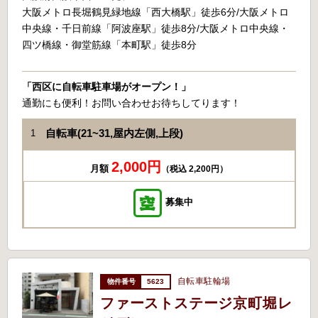
大阪メトロ長堀鶴見緑地線「西大橋駅」徒歩6分/大阪メトロ
中央線・千日前線「阿波座駅」徒歩8分/大阪メトロ中央線・
四ツ橋線・御堂筋線「本町駅」徒歩8分
「西区に自転車駐車場がオープン！」
通勤にも便利！お問い合わせお待ちしてります！
自転車(21~31,屋内左側,上段)
1
2,000円
月額
（税込 2,200円）
募集中
自転車駐輪場
5623
ファーストステージ京町堀レ