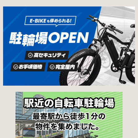
出口北より 徒歩3分 返還の際に必要な書類 返
ェックしておくことをお勧めします。 守口市の
還料 2,500円 自転車の鍵 身分証明証 守口市HP
自転車駐輪場 利用方法 利用登録申請書の提出
はこちら 堺市で撤去された場合 三国ヶ丘自転車
利用登録申請書を窓口に提出ではなく、Web上
保管返還所 住所 堺区向陵東町1丁12-15 電話 三
での利用登録になります。 利用料金 登録手数料
国ヶ丘自転車保管返還所 最寄駅 南海高野線百舌
不要です。 定期利用料金 西三荘駅駐輪センター
鳥八幡駅東出口 徒歩5分 返還の際に必要な書
屋根あり 一般：2,100円／月 屋根あり 障害者：
類 返還料 1,500円 自転車の鍵 身分証明証 印鑑
1,000円／月 土居駅東自転車駐車場 屋根あり 一
堺市HPはこちら 吹田市で撤去された場合 片山
般：2,000円／月 屋根あり 学生：1,800円／月
保管所 住所 吹田市片山町1丁目22番 電話 06-
屋根あり 障害者：1,000円／月 各駐輪場で定期
6872-6136 最寄駅 JR線吹田駅北口 徒歩5分 返
利用料金が異なります。詳細は各駐輪場または
還の際に必要な書類 返還料 3,000円 自転車の鍵
管理会社にお問い合わせください。 一時利用料
身分証明証
金 1日1回につき150円で利用することができま
す。 守口市HPはこちら 堺市の自転車駐輪場 利
用方法 利用登録申請書の提出 申請手続きは各自
転車駐輪場の管理事務所で行ってください。 利
用料金 登録手数料 不要です。 定期利用料金 立
体：地階・1階・2階 一般：2,090円／月 学生：
1,670円／月 減免：1,040円／月 立体：上記以
外 一般：1,570円／月 学生：1,250円／月 減
免：780円／月 平面：屋根あり 一般：1,880円
／月 学生：1,470円／月 減免：940円／月 平
面：屋根なし 一般：1,570円／月 学生：1,250