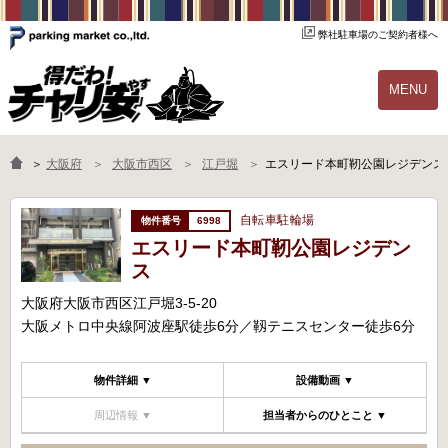
弊社駐車場のご契約者様へ
MENU
物件一覧
ご契約の流れ
＞
大阪府
大阪市西区
江戸堀
エスリード本町靭公園レジデンス
よくあるご質問
駐輪場オーナー様へ
自転車駐輪場
6998
エスリード本町靭公園レジデン
ス
大阪府大阪市西区江戸堀3-5-20
大阪メトロ中央線阿波座駅徒歩6分／靱テニスセンター徒歩6分
物件詳細 ▼
設備動画 ▼
周辺情報 ▼
担当者からのひとこと ▼