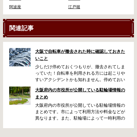
阿波座
江戸堀
関連記事
大阪で自転車が撤去された時に確認しておきた
いこと
少しだけ停めておくつもりが、撤去されてしま
っていた！自転車を利用される方には起こりや
すいアクシデントかも知れません。停めておい
た場所によっては、どこに行ったかわからな
大阪府内の市役所が公開している駐輪場情報の
い、なんてことになってしまうかも知れませ
まとめ
ん。そんな時に役立つ情報をまとめました。事
前に確認しておきましょう。 守口市で撤去され
大阪府内の市役所が公開している駐輪場情報の
た場合 放置自転車大日保管所 住所 守口市大日
まとめです。市によって利用方法や料金などが
町4丁目281の3番地 電話 06-6902-2340（業務
異なります。また、駐輪場によって一時利用の
時間内のみ通話可能） 最寄駅 地下鉄谷町線大日
み可能な場合や定期利用のみ利用可能な場合な
駅 3号出口より 徒歩3分 大阪モノレール大日駅
どと仕様が異なりますので、利用前に情報をチ