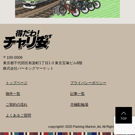
円／月 減免：780円／月 一時利用料金 1日110
円で利用することができます。 堺市HPはこちら
吹田市の自転車駐輪場 利用方法 利用登録申請書
の提出
〒100-0006
東京都千代田区有楽町1丁目1-3 東京宝塚ビル8階
株式会社パーキングマーケット
トップページ
プライバシーポリシー
物件一覧
記事一覧
ご契約の流れ
月極駐輪場
よくあるご質問
TOP
copyright© 2020 Parking Market.,ltd. All Rights Reserved.