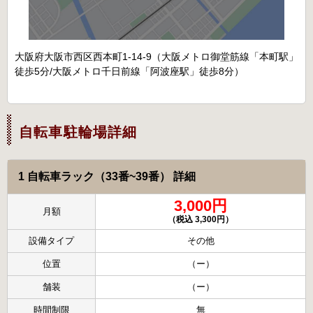
大阪府大阪市西区西本町1-14-9（大阪メトロ御堂筋線「本町駅」
徒歩5分/大阪メトロ千日前線「阿波座駅」徒歩8分）
自転車駐輪場詳細
1 自転車ラック（33番~39番） 詳細
3,000円
月額
（税込 3,300円）
設備タイプ
その他
位置
（ー）
舗装
（ー）
時間制限
無