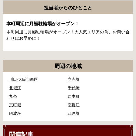
担当者からのひとこと
本町周辺に月極駐輪場がオープン！
本町周辺に月極駐輪場がオープン！大人気エリアの為、お問い合
わせはお早めに！
周辺の地域
川口-大阪市西区
立売堀
北堀江
千代崎
九条
西本町
京町堀
南堀江
阿波座
江戸堀
関連記事