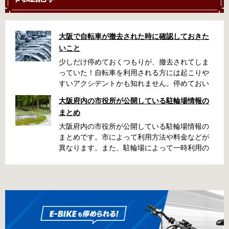
大阪で自転車が撤去された時に確認しておきた
いこと
少しだけ停めておくつもりが、撤去されてしま
っていた！自転車を利用される方には起こりや
すいアクシデントかも知れません。停めておい
た場所によっては、どこに行ったかわからな
大阪府内の市役所が公開している駐輪場情報の
い、なんてことになってしまうかも知れませ
まとめ
ん。そんな時に役立つ情報をまとめました。事
前に確認しておきましょう。 守口市で撤去され
大阪府内の市役所が公開している駐輪場情報の
た場合 放置自転車大日保管所 住所 守口市大日
まとめです。市によって利用方法や料金などが
町4丁目281の3番地 電話 06-6902-2340（業務
異なります。また、駐輪場によって一時利用の
時間内のみ通話可能） 最寄駅 地下鉄谷町線大日
み可能な場合や定期利用のみ利用可能な場合な
駅 3号出口より 徒歩3分 大阪モノレール大日駅
どと仕様が異なりますので、利用前に情報をチ
出口北より 徒歩3分 返還の際に必要な書類 返
ェックしておくことをお勧めします。 守口市の
還料 2,500円 自転車の鍵 身分証明証 守口市HP
自転車駐輪場 利用方法 利用登録申請書の提出
はこちら 堺市で撤去された場合 三国ヶ丘自転車
利用登録申請書を窓口に提出ではなく、Web上
保管返還所 住所 堺区向陵東町1丁12-15 電話 三
での利用登録になります。 利用料金 登録手数料
国ヶ丘自転車保管返還所 最寄駅 南海高野線百舌
不要です。 定期利用料金 西三荘駅駐輪センター