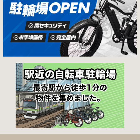
鳥八幡駅東出口 徒歩5分 返還の際に必要な書
屋根あり 一般：2,100円／月 屋根あり 障害者：
類 返還料 1,500円 自転車の鍵 身分証明証 印鑑
1,000円／月 土居駅東自転車駐車場 屋根あり 一
堺市HPはこちら 吹田市で撤去された場合 片山
般：2,000円／月 屋根あり 学生：1,800円／月
保管所 住所 吹田市片山町1丁目22番 電話 06-
屋根あり 障害者：1,000円／月 各駐輪場で定期
6872-6136 最寄駅 JR線吹田駅北口 徒歩5分 返
利用料金が異なります。詳細は各駐輪場または
還の際に必要な書類 返還料 3,000円 自転車の鍵
管理会社にお問い合わせください。 一時利用料
身分証明証
金 1日1回につき150円で利用することができま
す。 守口市HPはこちら 堺市の自転車駐輪場 利
用方法 利用登録申請書の提出 申請手続きは各自
転車駐輪場の管理事務所で行ってください。 利
用料金 登録手数料 不要です。 定期利用料金 立
体：地階・1階・2階 一般：2,090円／月 学生：
1,670円／月 減免：1,040円／月 立体：上記以
外 一般：1,570円／月 学生：1,250円／月 減
免：780円／月 平面：屋根あり 一般：1,880円
／月 学生：1,470円／月 減免：940円／月 平
面：屋根なし 一般：1,570円／月 学生：1,250
円／月 減免：780円／月 一時利用料金 1日110
円で利用することができます。 堺市HPはこちら
吹田市の自転車駐輪場 利用方法 利用登録申請書
の提出