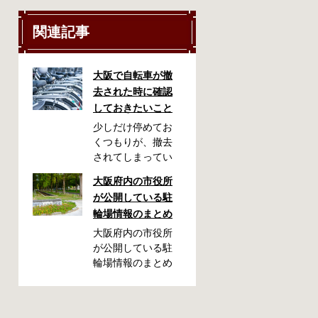
関連記事
大阪で自転車が撤
去された時に確認
しておきたいこと
少しだけ停めてお
くつもりが、撤去
されてしまってい
た！自転車を利用
大阪府内の市役所
される方には起こ
が公開している駐
りやすいアクシデ
輪場情報のまとめ
ントかも知れませ
ん。停めておいた
大阪府内の市役所
場所によっては、
が公開している駐
どこに行ったかわ
輪場情報のまとめ
からない、なんて
です。市によって
ことになってしま
利用方法や料金な
うかも知れませ
どが異なります。