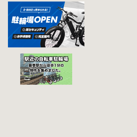
ん。そんな時に役
また、駐輪場によ
立つ情報をまとめ
って一時利用のみ
ました。事前に確
可能な場合や定期
認しておきましょ
利用のみ利用可能
う。 守口市で撤去
な場合などと仕様
された場合 放置自
が異なりますの
転車大日保管所 住
で、利用前に情報
所 守口市大日町4丁
をチェックしてお
目281の3番地 電話
くことをお勧めし
06-6902-2340（業
ます。 守口市の自
務時間内のみ通話
転車駐輪場 利用方
可能） 最寄駅 地下
法 利用登録申請書
鉄谷町線大日駅 3号
の提出 利用登録申
出口より 徒歩3分
請書を窓口に提出
大阪モノレール大
ではなく、Web上
日駅 出口北より 徒
での利用登録にな
歩3分 返還の際に
ります。 利用料金
必要な書類 返還料
登録手数料 不要で
2,500円 自転車の鍵
す。 定期利用料金
身分証明証 守口市
西三荘駅駐輪セン
HPはこちら 堺市で
ター 屋根あり 一
撤去された場合 三
般：2,100円／月 屋