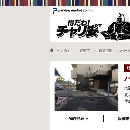
＞
大阪府
豊中市
東寺内町
パー
大
北
里
物件詳細 ▼
設備動