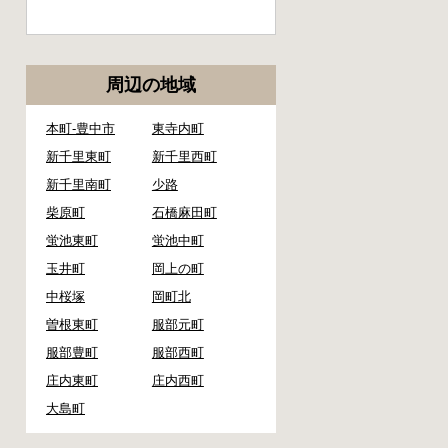
周辺の地域
本町-豊中市
東寺内町
新千里東町
新千里西町
新千里南町
少路
柴原町
石橋麻田町
蛍池東町
蛍池中町
玉井町
岡上の町
中桜塚
岡町北
曽根東町
服部元町
服部豊町
服部西町
庄内東町
庄内西町
大島町