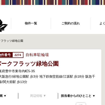
物件一覧
ご契約の流れ
よ
クフラッツ緑地公園
自転車駐輪場
2274
パークフラッツ緑地公園
阪府豊中市東寺内町5-35
大阪急行/緑地公園駅 歩3分 地下鉄御堂筋線/江坂駅 歩18分 阪急千
線/関大前駅 歩13分
画 ▼
周辺情報 ▼
担当者からのひとこと ▼