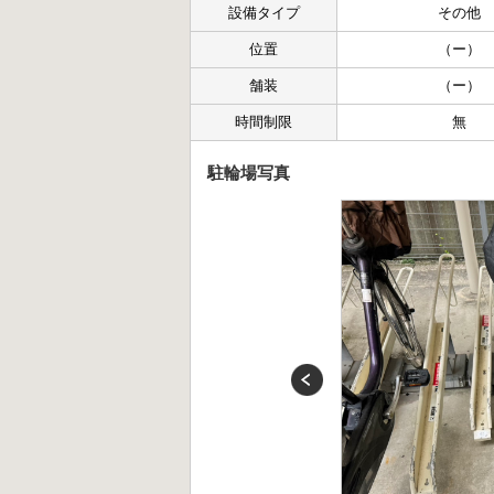
設備タイプ
その他
位置
（ー）
舗装
（ー）
時間制限
無
駐輪場写真