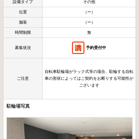
設備タイプ
その他
位置
（ー）
舗装
（ー）
時間制限
無
募集状況
予約受付中
自転車駐輪場がラック式等の場合、駐輪する自転
ご注意
車の形状によってはご契約をお断りする可能性が
ございます
駐輪場写真