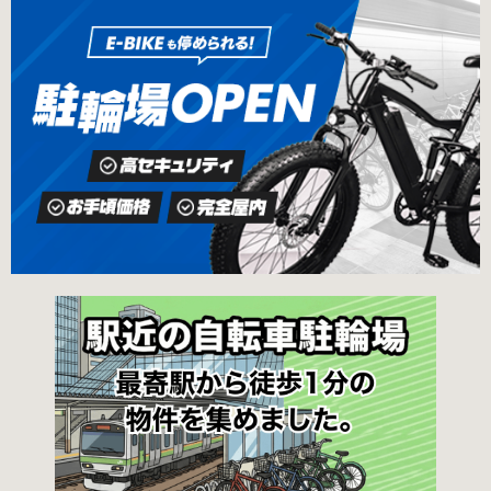
線、都営新宿・三田線神保町駅から徒歩7分 大
申請期間内に利用登録申請書（PDF：
手町高架下自転車保管場所 住所 千代田区大手町
1,396KB） と必要書類を環境まちづくり総務課
二丁目4番 電話 050-2018-6466（千代田区自転
あてに郵送（申請期間消印有効）または、期間
車対策コールセンター） 最寄駅 東京メトロ半蔵
内に環境まちづくり総務課（区役所5階5B窓
門線、丸の内線大手町駅A5出口 東京メトロ東西
口）、各出張所の受付時間中に直接お持ちくだ
線大手町駅B3出口 返還の際に必要な書類 返還
さい（郵送先・各出張所の受付時間）。電話・
料 2,000円 自転車の鍵 身分証明証 千代田区HP
ファクス・メールでは申請できません。 利用料
はこちら 新宿区で撤去された場合 内藤町自転車
金 登録手数料 区民3,000円 区外居住者6,000円
保管場所 住所 新宿区内藤町11番地 ※都立新
生活保護受給者免除（詳しくはお問い合わせく
宿高校東隣（内藤町11番地4号） 電話 03-5273-
ださい） ただし、自転車利用者で高校生以下は
3896 最寄駅 東京メトロ丸ノ内線新宿三丁目駅
3,000円（区内、区外在住を問わず） 定期利用
から徒歩3分 東京メトロ丸ノ内線新宿御苑前駅
料金 各駐輪場で定期利用料金が異なります。詳
から徒歩6分 JR新宿駅から徒歩8分 西新宿自転
細は各駐輪場または管理会社にお問い合わせく
車保管場所 住所
ださい。 一時利用料金 2時間まで：0円 10時間
まで：100円 10時間を超えて5時間ごと：100円
千代田区HPはこちら 新宿区の自転車駐輪場 利
用方法 利用登録申請書の提出 利用申請書（申請
窓口で配布。新宿区 ホームページからも取り出
せます）を各申請窓口、交通対策課自転車対策
係（本庁舎7階）・特別出張所に直接お持ちくだ
さい。交通対策課では郵送申請（2月8日 消印有