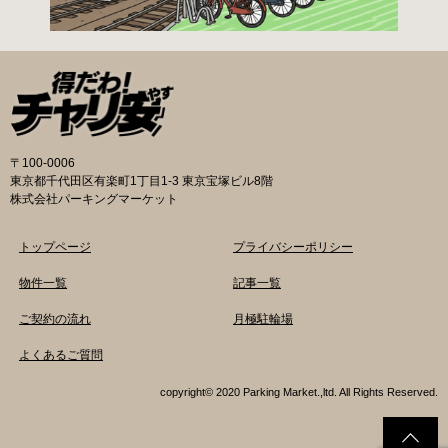
効）・電子申請も受け付けています。 次年度の
利用に関しては、毎年1月ごろに利用申請一斉受
付を行います。（詳細は区広報、HP等でご案内
いたします。） 登録が決定した方は、交通対策
課から郵送する「利用申請結果通知」「納付
書」と利用料金を指定の自転等駐輪場にお持ち
の上、手続きをしてください。 ※収容台数を超
えた施設は、公開抽選で利用登録者を決定しま
〒100-0006
す。 利用料金 登録手数料 不要です。 定期利用
東京都千代田区有楽町1丁目1-3 東京宝塚ビル8階
料金 自転車等駐輪場：1,800円／月 路上自転車
株式会社パーキングマーケット
等駐輪場：600円／月 自転車等整理区画：5,000
円／年 ※各駐輪場で定期利用料金が異なりま
トップページ
プライバシーポリシー
す。詳細は各駐輪場または管理会社にお問い合
わせください。 一時利用料金 各駐輪場で一時利
物件一覧
記事一覧
用料金が異なります。 詳細は各駐輪場または管
ご契約の流れ
月極駐輪場
理会社にお問い合わせください。 新宿区HPはこ
ちら 品川区の自転車駐輪場 利用方法 利用登録
よくあるご質問
申請書の提出 定期利用承認申請書を記入してい
ただき、各駐輪場にて管理員に手渡しもしくは
copyright© 2020 Parking Market.,ltd. All Rights Reserved.
品川区役所自転車対策係窓口にて提出してくだ
さい。利用承認書・定期利用券購入カードを指