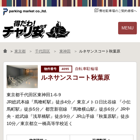
弊社駐車場のご契約者様へ
MENU
物件一覧
ご契約の流れ
＞
東京都
千代田区
東神田
ルネサンスコート秋葉原
よくあるご質問
駐輪場オーナー様へ
自転車駐輪場
4095
ルネサンスコート秋葉原
東京都千代田区東神田1-6-9
JR総武本線『馬喰町駅』徒歩4分／ 東京メトロ日比谷線 『小伝
馬町駅』徒歩5分／ 都営新宿線 『馬喰横山駅』徒歩6分／ JR中
央・総武線『浅草橋駅』徒歩9分／ JR山手線『秋葉原駅』徒歩
10分／東京都立一橋高等学校近く