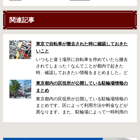
関連記事
東京で自転車が撤去された時に確認しておきた
いこと
いつもと違う場所に自転車を停めていたら撤去
されてしまった！なんてことが都内で起きた
時、確認しておきたい情報をまとめました。ど
うやって行けばいいの？持ち物は？料金はどれ
東京都内の区役所が公開している駐輪場情報の
くらい？なんて疑問が浮かぶかと思います。事
まとめ
前に確認していざという時対処しましょう。 千
代田区 / 新宿区 / 品川区 / 港区 / 中央区 / 大田区
東京都内の区役所が公開している駐輪場情報の
/ 北区 / 墨田区 / 渋谷区 / 葛飾区 千代田区で撤去
まとめです。区によって利用方法や料金などが
された場合 猿楽町保管場所 住所 千代田区神田
異なります。また、駐輪場によって一時利用の
猿楽町一丁目6番9号 電話 03-3219-5303（業務
み可能の場合や定期利用のみ利用可能の場合な
時間内のみ通話可能） 最寄駅 JR御茶ノ水駅か
どと仕様が異なりますので、利用前に情報をチ
ら徒歩10分（御茶ノ水交番に、猿楽町保管場所
ェックしておくことをお勧めします。 千代田区
の地図が置いてあります） 東京メトロ半蔵門
の自転車駐輪場 利用方法 利用登録申請書の提出