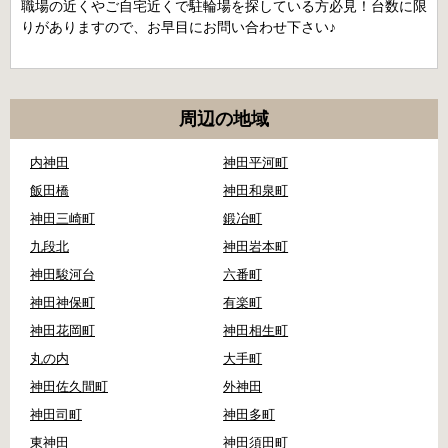
職場の近くやご自宅近くで駐輪場を探している方必見！台数に限
りがありますので、お早目にお問い合わせ下さい♪
周辺の地域
内神田
神田平河町
飯田橋
神田和泉町
神田三崎町
鍛冶町
九段北
神田岩本町
神田駿河台
六番町
神田神保町
有楽町
神田花岡町
神田相生町
丸の内
大手町
神田佐久間町
外神田
神田司町
神田多町
東神田
神田須田町