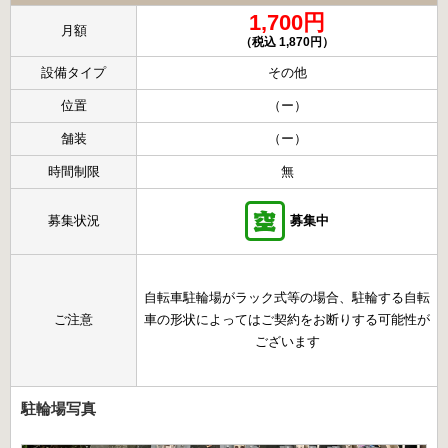
1,700円
月額
（税込 1,870円）
設備タイプ
その他
位置
（ー）
舗装
（ー）
時間制限
無
募集状況
募集中
自転車駐輪場がラック式等の場合、駐輪する自転
ご注意
車の形状によってはご契約をお断りする可能性が
ございます
駐輪場写真