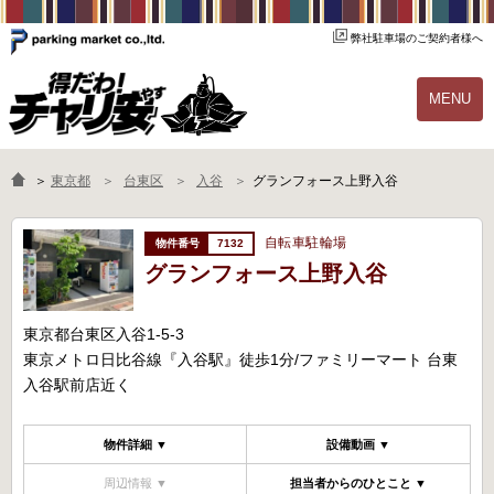
弊社駐車場のご契約者様へ
MENU
物件一覧
ご契約の流れ
＞
東京都
台東区
入谷
グランフォース上野入谷
よくあるご質問
駐輪場オーナー様へ
自転車駐輪場
7132
グランフォース上野入谷
東京都台東区入谷1-5-3
東京メトロ日比谷線『入谷駅』徒歩1分/ファミリーマート 台東
入谷駅前店近く
物件詳細 ▼
設備動画 ▼
周辺情報 ▼
担当者からのひとこと ▼