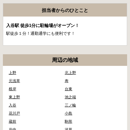
担当者からのひとこと
入谷駅 徒歩1分に駐輪場がオープン！
駅徒歩１分！通勤通学にも便利です！
周辺の地域
上野
北上野
元浅草
寿
根岸
台東
東上野
池之端
入谷
三ノ輪
花川戸
小島
蔵前
駒形
谷中
浅草