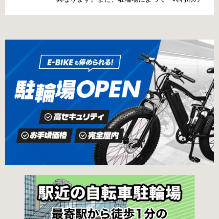
猿楽町一丁目6番9号 電話 03-3219-5303（業務
み可能の場合や定期利用のみ利用可能の場合な
時間内のみ通話可能） 最寄駅 JR御茶ノ水駅か
どと仕様が異なりますので、利用前に情報をチ
ら徒歩10分（御茶ノ水交番に、猿楽町保管場所
ェックしておくことをお勧めします。 千代田区
の地図が置いてあります） 東京メトロ半蔵門
の自転車駐輪場 利用方法 利用登録申請書の提出
線、都営新宿・三田線神保町駅から徒歩7分 大
申請期間内に利用登録申請書（PDF：
手町高架下自転車保管場所 住所 千代田区大手町
1,396KB） と必要書類を環境まちづくり総務課
二丁目4番 電話 050-2018-6466（千代田区自転
あてに郵送（申請期間消印有効）または、期間
車対策コールセンター） 最寄駅 東京メトロ半蔵
内に環境まちづくり総務課（区役所5階5B窓
門線、丸の内線大手町駅A5出口 東京メトロ東西
口）、各出張所の受付時間中に直接お持ちくだ
線大手町駅B3出口 返還の際に必要な書類 返還
さい（郵送先・各出張所の受付時間）。電話・
料 2,000円 自転車の鍵 身分証明証 千代田区HP
ファクス・メールでは申請できません。 利用料
はこちら 新宿区で撤去された場合 内藤町自転車
金 登録手数料 区民3,000円 区外居住者6,000円
保管場所 住所 新宿区内藤町11番地 ※都立新
生活保護受給者免除（詳しくはお問い合わせく
宿高校東隣（内藤町11番地4号） 電話 03-5273-
ださい） ただし、自転車利用者で高校生以下は
3896 最寄駅 東京メトロ丸ノ内線新宿三丁目駅
3,000円（区内、区外在住を問わず） 定期利用
から徒歩3分 東京メトロ丸ノ内線新宿御苑前駅
料金 各駐輪場で定期利用料金が異なります。詳
から徒歩6分 JR新宿駅から徒歩8分 西新宿自転
細は各駐輪場または管理会社にお問い合わせく
車保管場所 住所
ださい。 一時利用料金 2時間まで：0円 10時間
まで：100円 10時間を超えて5時間ごと：100円
千代田区HPはこちら 新宿区の自転車駐輪場 利
用方法 利用登録申請書の提出 利用申請書（申請