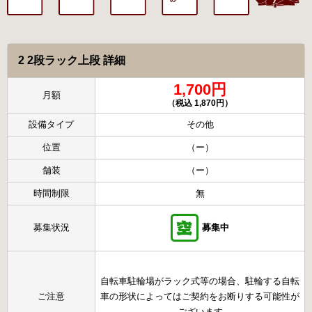
2 2段ラック上段 詳細
1,700円
月額
（税込 1,870円）
設備タイプ
その他
位置
（ー）
舗装
（ー）
時間制限
無
募集状況
募集中
自転車駐輪場がラック式等の場合、駐輪する自転
ご注意
車の形状によってはご契約をお断りする可能性が
ございます