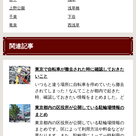
上野公園
浅草橋
千束
下谷
竜泉
西浅草
関連記事
東京で自転車が撤去された時に確認しておきた
いこと
いつもと違う場所に自転車を停めていたら撤去
されてしまった！なんてことが都内で起きた
時、確認しておきたい情報をまとめました。ど
うやって行けばいいの？持ち物は？料金はどれ
東京都内の区役所が公開している駐輪場情報の
くらい？なんて疑問が浮かぶかと思います。事
まとめ
前に確認していざという時対処しましょう。 千
代田区 / 新宿区 / 品川区 / 港区 / 中央区 / 大田区
東京都内の区役所が公開している駐輪場情報の
/ 北区 / 墨田区 / 渋谷区 / 葛飾区 千代田区で撤去
まとめです。区によって利用方法や料金などが
された場合 猿楽町保管場所 住所 千代田区神田
異なります。また、駐輪場によって一時利用の