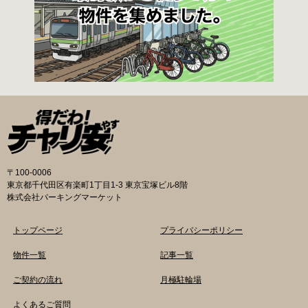
窓口で配布。新宿区 ホームページからも取り出
せます）を各申請窓口、交通対策課自転車対策
係（本庁舎7階）・特別出張所に直接お持ちくだ
さい。交通対策課では郵送申請（2月8日 消印有
効）・電子申請も受け付けています。 次年度の
利用に関しては、毎年1月ごろに利用申請一斉受
付を行います。（詳細は区広報、HP等でご案内
いたします。） 登録が決定した方は、交通対策
課から郵送する「利用申請結果通知」「納付
書」と利用料金を指定の自転等駐輪場にお持ち
の上、手続きをしてください。 ※収容台数を超
えた施設は、公開抽選で利用登録者を決定しま
〒100-0006
す。 利用料金 登録手数料 不要です。 定期利用
東京都千代田区有楽町1丁目1-3 東京宝塚ビル8階
料金 自転車等駐輪場：1,800円／月 路上自転車
株式会社パーキングマーケット
等駐輪場：600円／月 自転車等整理区画：5,000
円／年 ※各駐輪場で定期利用料金が異なりま
トップページ
プライバシーポリシー
す。詳細は各駐輪場または管理会社にお問い合
わせください。 一時利用料金 各駐輪場で一時利
物件一覧
記事一覧
用料金が異なります。 詳細は各駐輪場または管
ご契約の流れ
月極駐輪場
理会社にお問い合わせください。 新宿区HPはこ
ちら 品川区の自転車駐輪場 利用方法 利用登録
よくあるご質問