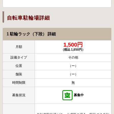
自転車駐輪場詳細
1 駐輪ラック（下段） 詳細
1,500円
月額
（税込 1,650円）
設備タイプ
その他
位置
（ー）
舗装
（ー）
時間制限
無
募集状況
募集中