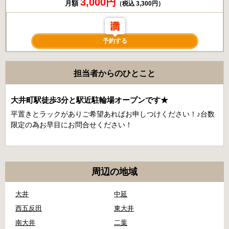
3,000円
月額
（税込 3,300円）
予約する
担当者からのひとこと
大井町駅徒歩3分と駅近駐輪場オープンです★
平置きとラックがありご希望あればお申しつけください！♪台数
限定の為お早目にお問合せください！
周辺の地域
大井
中延
西五反田
東大井
南大井
二葉