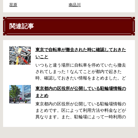
荏原
南品川
関連記事
東京で自転車が撤去された時に確認しておきた
いこと
いつもと違う場所に自転車を停めていたら撤去
されてしまった！なんてことが都内で起きた
時、確認しておきたい情報をまとめました。ど
うやって行けばいいの？持ち物は？料金はどれ
東京都内の区役所が公開している駐輪場情報の
くらい？なんて疑問が浮かぶかと思います。事
まとめ
前に確認していざという時対処しましょう。 千
代田区 / 新宿区 / 品川区 / 港区 / 中央区 / 大田区
東京都内の区役所が公開している駐輪場情報の
/ 北区 / 墨田区 / 渋谷区 / 葛飾区 千代田区で撤去
まとめです。区によって利用方法や料金などが
された場合 猿楽町保管場所 住所 千代田区神田
異なります。また、駐輪場によって一時利用の
猿楽町一丁目6番9号 電話 03-3219-5303（業務
み可能の場合や定期利用のみ利用可能の場合な
時間内のみ通話可能） 最寄駅 JR御茶ノ水駅か
どと仕様が異なりますので、利用前に情報をチ
ら徒歩10分（御茶ノ水交番に、猿楽町保管場所
ェックしておくことをお勧めします。 千代田区