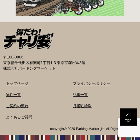
さい。交通対策課では郵送申請（2月8日 消印有
効）・電子申請も受け付けています。 次年度の
利用に関しては、毎年1月ごろに利用申請一斉受
付を行います。（詳細は区広報、HP等でご案内
いたします。） 登録が決定した方は、交通対策
課から郵送する「利用申請結果通知」「納付
書」と利用料金を指定の自転等駐輪場にお持ち
の上、手続きをしてください。 ※収容台数を超
えた施設は、公開抽選で利用登録者を決定しま
〒100-0006
す。 利用料金 登録手数料 不要です。 定期利用
東京都千代田区有楽町1丁目1-3 東京宝塚ビル8階
料金 自転車等駐輪場：1,800円／月 路上自転車
株式会社パーキングマーケット
等駐輪場：600円／月 自転車等整理区画：5,000
円／年 ※各駐輪場で定期利用料金が異なりま
トップページ
プライバシーポリシー
す。詳細は各駐輪場または管理会社にお問い合
わせください。 一時利用料金 各駐輪場で一時利
物件一覧
記事一覧
用料金が異なります。 詳細は各駐輪場または管
ご契約の流れ
月極駐輪場
理会社にお問い合わせください。 新宿区HPはこ
ちら 品川区の自転車駐輪場 利用方法 利用登録
よくあるご質問
申請書の提出 定期利用承認申請書を記入してい
TOP
ただき、各駐輪場にて管理員に手渡しもしくは
copyright© 2020 Parking Market.,ltd. All Rights Reserved.
品川区役所自転車対策係窓口にて提出してくだ