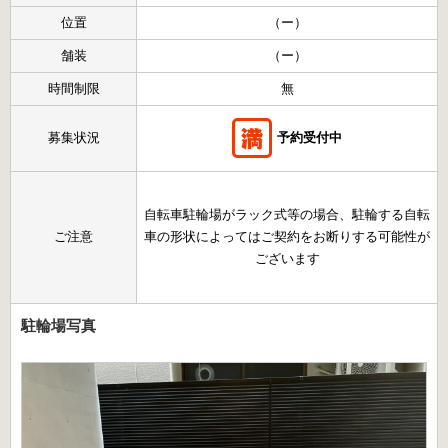
位置
（ー）
舗装
（ー）
時間制限
無
募集状況
予約受付中
自転車駐輪場がラック式等の場合、駐輪する自転
ご注意
車の形状によってはご契約をお断りする可能性が
ございます
駐輪場写真