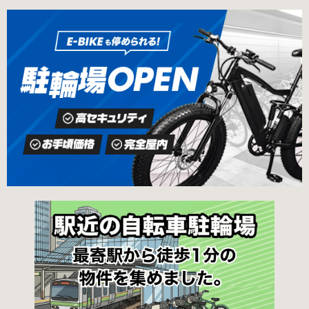
の地図が置いてあります） 東京メトロ半蔵門
の自転車駐輪場 利用方法 利用登録申請書の提出
線、都営新宿・三田線神保町駅から徒歩7分 大
申請期間内に利用登録申請書（PDF：
手町高架下自転車保管場所 住所 千代田区大手町
1,396KB） と必要書類を環境まちづくり総務課
二丁目4番 電話 050-2018-6466（千代田区自転
あてに郵送（申請期間消印有効）または、期間
車対策コールセンター） 最寄駅 東京メトロ半蔵
内に環境まちづくり総務課（区役所5階5B窓
門線、丸の内線大手町駅A5出口 東京メトロ東西
口）、各出張所の受付時間中に直接お持ちくだ
線大手町駅B3出口 返還の際に必要な書類 返還
さい（郵送先・各出張所の受付時間）。電話・
料 2,000円 自転車の鍵 身分証明証 千代田区HP
ファクス・メールでは申請できません。 利用料
はこちら 新宿区で撤去された場合 内藤町自転車
金 登録手数料 区民3,000円 区外居住者6,000円
保管場所 住所 新宿区内藤町11番地 ※都立新
生活保護受給者免除（詳しくはお問い合わせく
宿高校東隣（内藤町11番地4号） 電話 03-5273-
ださい） ただし、自転車利用者で高校生以下は
3896 最寄駅 東京メトロ丸ノ内線新宿三丁目駅
3,000円（区内、区外在住を問わず） 定期利用
から徒歩3分 東京メトロ丸ノ内線新宿御苑前駅
料金 各駐輪場で定期利用料金が異なります。詳
から徒歩6分 JR新宿駅から徒歩8分 西新宿自転
細は各駐輪場または管理会社にお問い合わせく
車保管場所 住所
ださい。 一時利用料金 2時間まで：0円 10時間
まで：100円 10時間を超えて5時間ごと：100円
千代田区HPはこちら 新宿区の自転車駐輪場 利
用方法 利用登録申請書の提出 利用申請書（申請
窓口で配布。新宿区 ホームページからも取り出
せます）を各申請窓口、交通対策課自転車対策
係（本庁舎7階）・特別出張所に直接お持ちくだ