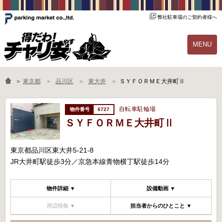
弊社駐車場のご契約者様へ
MENU
物件一覧
ご契約の流れ
＞
東京都
品川区
東大井
ＳＹＦＯＲＭＥ大井町Ⅱ
よくあるご質問
駐輪場オーナー様へ
自転車駐輪場
6727
ＳＹＦＯＲＭＥ大井町Ⅱ
東京都品川区東大井5-21-8
JR大井町駅徒歩3分／京急本線青物横丁駅徒歩14分
物件詳細 ▼
設備動画 ▼
周辺情報 ▼
担当者からのひとこと ▼