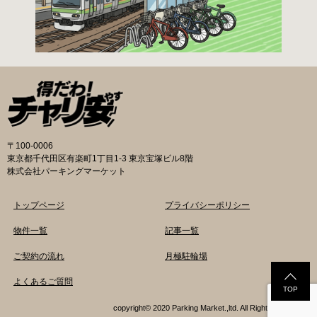
係（本庁舎7階）・特別出張所に直接お持ちくだ
さい。交通対策課では郵送申請（2月8日 消印有
効）・電子申請も受け付けています。 次年度の
利用に関しては、毎年1月ごろに利用申請一斉受
付を行います。（詳細は区広報、HP等でご案内
いたします。） 登録が決定した方は、交通対策
課から郵送する「利用申請結果通知」「納付
書」と利用料金を指定の自転等駐輪場にお持ち
の上、手続きをしてください。 ※収容台数を超
えた施設は、公開抽選で利用登録者を決定しま
〒100-0006
す。 利用料金 登録手数料 不要です。 定期利用
東京都千代田区有楽町1丁目1-3 東京宝塚ビル8階
料金 自転車等駐輪場：1,800円／月 路上自転車
株式会社パーキングマーケット
等駐輪場：600円／月 自転車等整理区画：5,000
円／年 ※各駐輪場で定期利用料金が異なりま
トップページ
プライバシーポリシー
す。詳細は各駐輪場または管理会社にお問い合
わせください。 一時利用料金 各駐輪場で一時利
物件一覧
記事一覧
用料金が異なります。 詳細は各駐輪場または管
ご契約の流れ
月極駐輪場
理会社にお問い合わせください。 新宿区HPはこ
ちら 品川区の自転車駐輪場 利用方法 利用登録
よくあるご質問
申請書の提出 定期利用承認申請書を記入してい
TOP
ただき、各駐輪場にて管理員に手渡しもしくは
copyright© 2020 Parking Market.,ltd. All Rights Reserved.