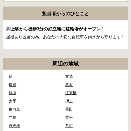
担当者からのひとこと
押上駅から徒歩3分の好立地に駐輪場がオープン！
屋根あり区画の為、あなたの大切な自転車を雨水から守ります！
周辺の地域
緑
文花
横網
亀沢
錦糸
江東橋
太平
押上
東向島
墨田
向島
業平
吾妻橋
八広