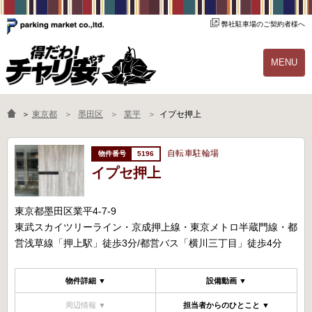
弊社駐車場のご契約者様へ
MENU
物件一覧
ご契約の流れ
＞
東京都
墨田区
業平
イプセ押上
よくあるご質問
駐輪場オーナー様へ
自転車駐輪場
5196
イプセ押上
東京都墨田区業平4-7-9
東武スカイツリーライン・京成押上線・東京メトロ半蔵門線・都
営浅草線「押上駅」徒歩3分/都営バス「横川三丁目」徒歩4分
物件詳細 ▼
設備動画 ▼
周辺情報 ▼
担当者からのひとこと ▼