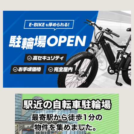
ら徒歩10分（御茶ノ水交番に、猿楽町保管場所
ェックしておくことをお勧めします。 千代田区
の地図が置いてあります） 東京メトロ半蔵門
の自転車駐輪場 利用方法 利用登録申請書の提出
線、都営新宿・三田線神保町駅から徒歩7分 大
申請期間内に利用登録申請書（PDF：
手町高架下自転車保管場所 住所 千代田区大手町
1,396KB） と必要書類を環境まちづくり総務課
二丁目4番 電話 050-2018-6466（千代田区自転
あてに郵送（申請期間消印有効）または、期間
車対策コールセンター） 最寄駅 東京メトロ半蔵
内に環境まちづくり総務課（区役所5階5B窓
門線、丸の内線大手町駅A5出口 東京メトロ東西
口）、各出張所の受付時間中に直接お持ちくだ
線大手町駅B3出口 返還の際に必要な書類 返還
さい（郵送先・各出張所の受付時間）。電話・
料 2,000円 自転車の鍵 身分証明証 千代田区HP
ファクス・メールでは申請できません。 利用料
はこちら 新宿区で撤去された場合 内藤町自転車
金 登録手数料 区民3,000円 区外居住者6,000円
保管場所 住所 新宿区内藤町11番地 ※都立新
生活保護受給者免除（詳しくはお問い合わせく
宿高校東隣（内藤町11番地4号） 電話 03-5273-
ださい） ただし、自転車利用者で高校生以下は
3896 最寄駅 東京メトロ丸ノ内線新宿三丁目駅
3,000円（区内、区外在住を問わず） 定期利用
から徒歩3分 東京メトロ丸ノ内線新宿御苑前駅
料金 各駐輪場で定期利用料金が異なります。詳
から徒歩6分 JR新宿駅から徒歩8分 西新宿自転
細は各駐輪場または管理会社にお問い合わせく
車保管場所 住所
ださい。 一時利用料金 2時間まで：0円 10時間
まで：100円 10時間を超えて5時間ごと：100円
千代田区HPはこちら 新宿区の自転車駐輪場 利
用方法 利用登録申請書の提出 利用申請書（申請
窓口で配布。新宿区 ホームページからも取り出
せます）を各申請窓口、交通対策課自転車対策