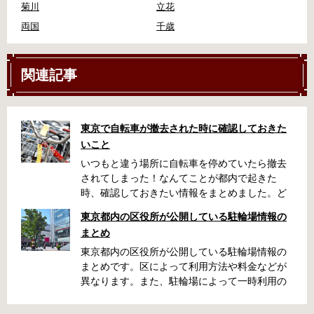
菊川
立花
両国
千歳
関連記事
東京で自転車が撤去された時に確認しておきた
いこと
いつもと違う場所に自転車を停めていたら撤去
されてしまった！なんてことが都内で起きた
時、確認しておきたい情報をまとめました。ど
うやって行けばいいの？持ち物は？料金はどれ
東京都内の区役所が公開している駐輪場情報の
くらい？なんて疑問が浮かぶかと思います。事
まとめ
前に確認していざという時対処しましょう。 千
代田区 / 新宿区 / 品川区 / 港区 / 中央区 / 大田区
東京都内の区役所が公開している駐輪場情報の
/ 北区 / 墨田区 / 渋谷区 / 葛飾区 千代田区で撤去
まとめです。区によって利用方法や料金などが
された場合 猿楽町保管場所 住所 千代田区神田
異なります。また、駐輪場によって一時利用の
猿楽町一丁目6番9号 電話 03-3219-5303（業務
み可能の場合や定期利用のみ利用可能の場合な
時間内のみ通話可能） 最寄駅 JR御茶ノ水駅か
どと仕様が異なりますので、利用前に情報をチ