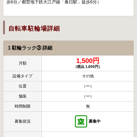
歩6分／都営地下鉄大江戸線「春日駅」徒歩6分）
自転車駐輪場詳細
1 駐輪ラック③ 詳細
1,500円
月額
（税込 1,650円）
設備タイプ
その他
位置
（ー）
舗装
（ー）
時間制限
無
募集状況
募集中