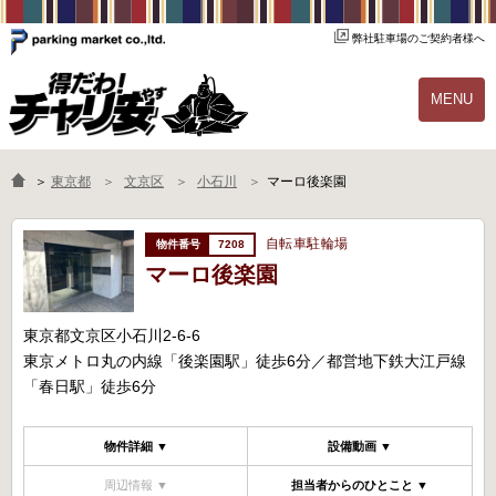
弊社駐車場のご契約者様へ
MENU
物件一覧
ご契約の流れ
＞
東京都
文京区
小石川
マーロ後楽園
よくあるご質問
駐輪場オーナー様へ
自転車駐輪場
7208
マーロ後楽園
東京都文京区小石川2-6-6
東京メトロ丸の内線「後楽園駅」徒歩6分／都営地下鉄大江戸線
「春日駅」徒歩6分
物件詳細 ▼
設備動画 ▼
周辺情報 ▼
担当者からのひとこと ▼