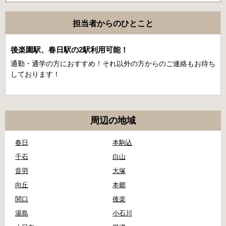
担当者からのひとこと
後楽園駅、春日駅の2駅利用可能！
通勤・通学の方におすすめ！それ以外の方からのご連絡もお待ち
しております！
周辺の地域
春日
本駒込
千石
白山
音羽
大塚
向丘
本郷
関口
後楽
湯島
小石川