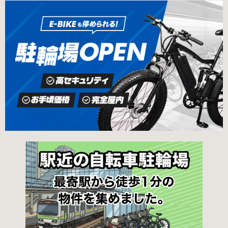
の地図が置いてあります） 東京メトロ半蔵門
の自転車駐輪場 利用方法 利用登録申請書の提出
線、都営新宿・三田線神保町駅から徒歩7分 大
申請期間内に利用登録申請書（PDF：
手町高架下自転車保管場所 住所 千代田区大手町
1,396KB） と必要書類を環境まちづくり総務課
二丁目4番 電話 050-2018-6466（千代田区自転
あてに郵送（申請期間消印有効）または、期間
車対策コールセンター） 最寄駅 東京メトロ半蔵
内に環境まちづくり総務課（区役所5階5B窓
門線、丸の内線大手町駅A5出口 東京メトロ東西
口）、各出張所の受付時間中に直接お持ちくだ
線大手町駅B3出口 返還の際に必要な書類 返還
さい（郵送先・各出張所の受付時間）。電話・
料 2,000円 自転車の鍵 身分証明証 千代田区HP
ファクス・メールでは申請できません。 利用料
はこちら 新宿区で撤去された場合 内藤町自転車
金 登録手数料 区民3,000円 区外居住者6,000円
保管場所 住所 新宿区内藤町11番地 ※都立新
生活保護受給者免除（詳しくはお問い合わせく
宿高校東隣（内藤町11番地4号） 電話 03-5273-
ださい） ただし、自転車利用者で高校生以下は
3896 最寄駅 東京メトロ丸ノ内線新宿三丁目駅
3,000円（区内、区外在住を問わず） 定期利用
から徒歩3分 東京メトロ丸ノ内線新宿御苑前駅
料金 各駐輪場で定期利用料金が異なります。詳
から徒歩6分 JR新宿駅から徒歩8分 西新宿自転
細は各駐輪場または管理会社にお問い合わせく
車保管場所 住所
ださい。 一時利用料金 2時間まで：0円 10時間
まで：100円 10時間を超えて5時間ごと：100円
千代田区HPはこちら 新宿区の自転車駐輪場 利
用方法 利用登録申請書の提出 利用申請書（申請
窓口で配布。新宿区 ホームページからも取り出
せます）を各申請窓口、交通対策課自転車対策
係（本庁舎7階）・特別出張所に直接お持ちくだ
さい。交通対策課では郵送申請（2月8日 消印有