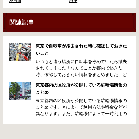
小日向
根津
関連記事
東京で自転車が撤去された時に確認しておきた
いこと
いつもと違う場所に自転車を停めていたら撤去
されてしまった！なんてことが都内で起きた
時、確認しておきたい情報をまとめました。ど
うやって行けばいいの？持ち物は？料金はどれ
東京都内の区役所が公開している駐輪場情報の
くらい？なんて疑問が浮かぶかと思います。事
まとめ
前に確認していざという時対処しましょう。 千
代田区 / 新宿区 / 品川区 / 港区 / 中央区 / 大田区
東京都内の区役所が公開している駐輪場情報の
/ 北区 / 墨田区 / 渋谷区 / 葛飾区 千代田区で撤去
まとめです。区によって利用方法や料金などが
された場合 猿楽町保管場所 住所 千代田区神田
異なります。また、駐輪場によって一時利用の
猿楽町一丁目6番9号 電話 03-3219-5303（業務
み可能の場合や定期利用のみ利用可能の場合な
時間内のみ通話可能） 最寄駅 JR御茶ノ水駅か
どと仕様が異なりますので、利用前に情報をチ
ら徒歩10分（御茶ノ水交番に、猿楽町保管場所
ェックしておくことをお勧めします。 千代田区