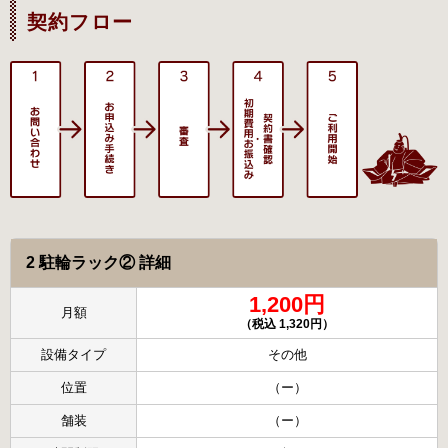
契約フロー
2 駐輪ラック② 詳細
1,200円
月額
（税込 1,320円）
設備タイプ
その他
位置
（ー）
舗装
（ー）