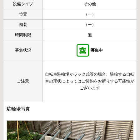
設備タイプ
その他
位置
（ー）
舗装
（ー）
時間制限
無
募集状況
募集中
自転車駐輪場がラック式等の場合、駐輪する自転
ご注意
車の形状によってはご契約をお断りする可能性が
ございます
駐輪場写真