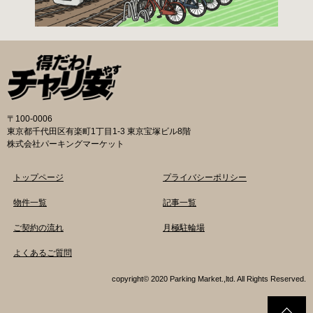
効）・電子申請も受け付けています。 次年度の
利用に関しては、毎年1月ごろに利用申請一斉受
付を行います。（詳細は区広報、HP等でご案内
いたします。） 登録が決定した方は、交通対策
課から郵送する「利用申請結果通知」「納付
書」と利用料金を指定の自転等駐輪場にお持ち
の上、手続きをしてください。 ※収容台数を超
えた施設は、公開抽選で利用登録者を決定しま
〒100-0006
す。 利用料金 登録手数料 不要です。 定期利用
東京都千代田区有楽町1丁目1-3 東京宝塚ビル8階
料金 自転車等駐輪場：1,800円／月 路上自転車
株式会社パーキングマーケット
等駐輪場：600円／月 自転車等整理区画：5,000
円／年 ※各駐輪場で定期利用料金が異なりま
トップページ
プライバシーポリシー
す。詳細は各駐輪場または管理会社にお問い合
わせください。 一時利用料金 各駐輪場で一時利
物件一覧
記事一覧
用料金が異なります。 詳細は各駐輪場または管
ご契約の流れ
月極駐輪場
理会社にお問い合わせください。 新宿区HPはこ
ちら 品川区の自転車駐輪場 利用方法 利用登録
よくあるご質問
申請書の提出 定期利用承認申請書を記入してい
ただき、各駐輪場にて管理員に手渡しもしくは
copyright© 2020 Parking Market.,ltd. All Rights Reserved.
品川区役所自転車対策係窓口にて提出してくだ
さい。利用承認書・定期利用券購入カードを指