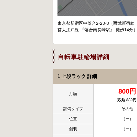
東京都新宿区中落合2-23-8（西武新宿線 
営大江戸線 『落合南長崎駅』 徒歩14分
自転車駐輪場詳細
1 上段ラック 詳細
800円
月額
（税込 880
設備タイプ
その他
位置
（ー）
舗装
（ー）