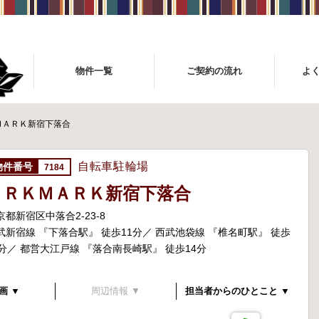
物件一覧
ご契約の流れ
よ
ＭＡＲＫ新宿下落合
自転車駐輪場
7184
ＡＲＫＭＡＲＫ新宿下落合
京都新宿区中落合2-23-8
武新宿線 『下落合駅』 徒歩11分／ 西武池袋線 『椎名町駅』 徒歩
1分／ 都営大江戸線 『落合南長崎駅』 徒歩14分
画 ▼
周辺情報 ▼
担当者からのひとこと ▼