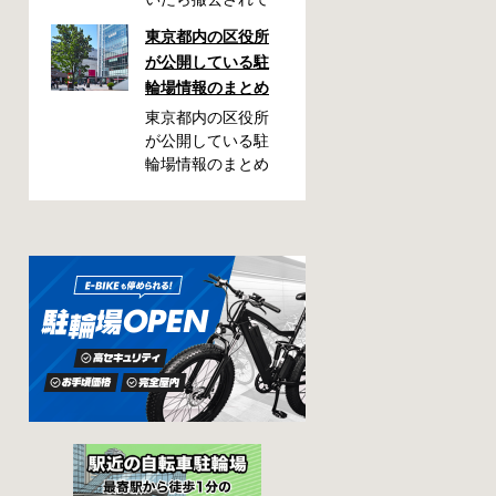
しまった！なんて
東京都内の区役所
ことが都内で起き
が公開している駐
た時、確認してお
輪場情報のまとめ
きたい情報をまと
めました。どうや
東京都内の区役所
って行けばいい
が公開している駐
の？持ち物は？料
輪場情報のまとめ
金はどれくらい？
です。区によって
なんて疑問が浮か
利用方法や料金な
ぶかと思います。
どが異なります。
事前に確認してい
また、駐輪場によ
ざという時対処し
って一時利用のみ
ましょう。 千代田
可能の場合や定期
区 / 新宿区 / 品川区
利用のみ利用可能
/ 港区 / 中央区 / 大
の場合などと仕様
田区 / 北区 / 墨田区
が異なりますの
/ 渋谷区 / 葛飾区 千
で、利用前に情報
代田区で撤去され
をチェックしてお
た場合 猿楽町保管
くことをお勧めし
場所 住所 千代田区
ます。 千代田区の
神田猿楽町一丁目6
自転車駐輪場 利用