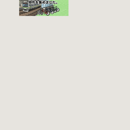
番9号 電話 03-
方法 利用登録申請
3219-5303（業務時
書の提出 申請期間
間内のみ通話可
内に利用登録申請
能） 最寄駅 JR御茶
書（PDF：
ノ水駅から徒歩10
1,396KB） と必要
分（御茶ノ水交番
書類を環境まちづ
に、猿楽町保管場
くり総務課あてに
所の地図が置いて
郵送（申請期間消
あります） 東京メ
印有効）または、
トロ半蔵門線、都
期間内に環境まち
営新宿・三田線神
づくり総務課（区
保町駅から徒歩7分
役所5階5B窓口）、
大手町高架下自転
各出張所の受付時
車保管場所 住所 千
間中に直接お持ち
代田区大手町二丁
ください（郵送
目4番 電話 050-
先・各出張所の受
2018-6466（千代田
付時間）。電話・
区自転車対策コー
ファクス・メール
ルセンター） 最寄
では申請できませ
駅 東京メトロ半蔵
ん。 利用料金 登録
門線、丸の内線大
手数料 区民3,000円