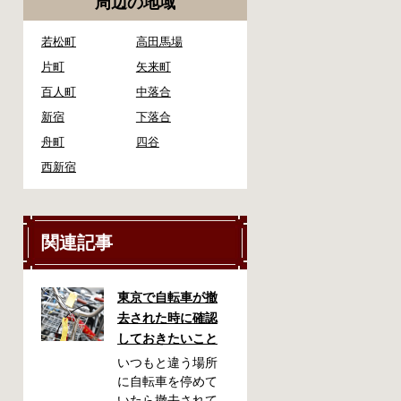
周辺の地域
若松町
高田馬場
片町
矢来町
百人町
中落合
新宿
下落合
舟町
四谷
西新宿
関連記事
東京で自転車が撤
去された時に確認
しておきたいこと
いつもと違う場所
に自転車を停めて
いたら撤去されて