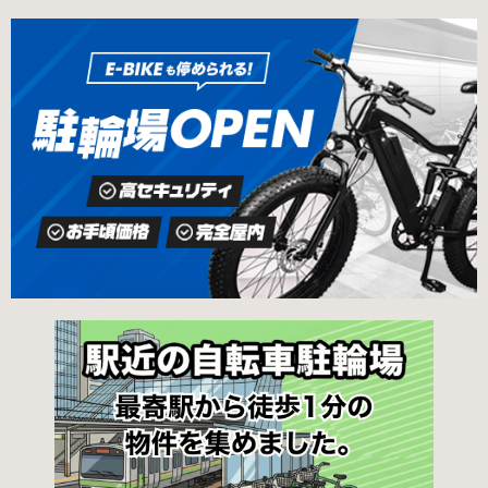
の地図が置いてあります） 東京メトロ半蔵門
の自転車駐輪場 利用方法 利用登録申請書の提出
線、都営新宿・三田線神保町駅から徒歩7分 大
申請期間内に利用登録申請書（PDF：
手町高架下自転車保管場所 住所 千代田区大手町
1,396KB） と必要書類を環境まちづくり総務課
二丁目4番 電話 050-2018-6466（千代田区自転
あてに郵送（申請期間消印有効）または、期間
車対策コールセンター） 最寄駅 東京メトロ半蔵
内に環境まちづくり総務課（区役所5階5B窓
門線、丸の内線大手町駅A5出口 東京メトロ東西
口）、各出張所の受付時間中に直接お持ちくだ
線大手町駅B3出口 返還の際に必要な書類 返還
さい（郵送先・各出張所の受付時間）。電話・
料 2,000円 自転車の鍵 身分証明証 千代田区HP
ファクス・メールでは申請できません。 利用料
はこちら 新宿区で撤去された場合 内藤町自転車
金 登録手数料 区民3,000円 区外居住者6,000円
保管場所 住所 新宿区内藤町11番地 ※都立新
生活保護受給者免除（詳しくはお問い合わせく
宿高校東隣（内藤町11番地4号） 電話 03-5273-
ださい） ただし、自転車利用者で高校生以下は
3896 最寄駅 東京メトロ丸ノ内線新宿三丁目駅
3,000円（区内、区外在住を問わず） 定期利用
から徒歩3分 東京メトロ丸ノ内線新宿御苑前駅
料金 各駐輪場で定期利用料金が異なります。詳
から徒歩6分 JR新宿駅から徒歩8分 西新宿自転
細は各駐輪場または管理会社にお問い合わせく
車保管場所 住所
ださい。 一時利用料金 2時間まで：0円 10時間
まで：100円 10時間を超えて5時間ごと：100円
千代田区HPはこちら 新宿区の自転車駐輪場 利
用方法 利用登録申請書の提出 利用申請書（申請
窓口で配布。新宿区 ホームページからも取り出
せます）を各申請窓口、交通対策課自転車対策
係（本庁舎7階）・特別出張所に直接お持ちくだ