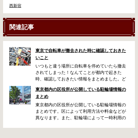
西新宿
関連記事
東京で自転車が撤去された時に確認しておきた
いこと
いつもと違う場所に自転車を停めていたら撤去
されてしまった！なんてことが都内で起きた
時、確認しておきたい情報をまとめました。ど
うやって行けばいいの？持ち物は？料金はどれ
東京都内の区役所が公開している駐輪場情報の
くらい？なんて疑問が浮かぶかと思います。事
まとめ
前に確認していざという時対処しましょう。 千
代田区 / 新宿区 / 品川区 / 港区 / 中央区 / 大田区
東京都内の区役所が公開している駐輪場情報の
/ 北区 / 墨田区 / 渋谷区 / 葛飾区 千代田区で撤去
まとめです。区によって利用方法や料金などが
された場合 猿楽町保管場所 住所 千代田区神田
異なります。また、駐輪場によって一時利用の
猿楽町一丁目6番9号 電話 03-3219-5303（業務
み可能の場合や定期利用のみ利用可能の場合な
時間内のみ通話可能） 最寄駅 JR御茶ノ水駅か
どと仕様が異なりますので、利用前に情報をチ
ら徒歩10分（御茶ノ水交番に、猿楽町保管場所
ェックしておくことをお勧めします。 千代田区