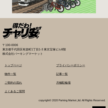
さい。交通対策課では郵送申請（2月8日 消印有
効）・電子申請も受け付けています。 次年度の
利用に関しては、毎年1月ごろに利用申請一斉受
付を行います。（詳細は区広報、HP等でご案内
いたします。） 登録が決定した方は、交通対策
課から郵送する「利用申請結果通知」「納付
書」と利用料金を指定の自転等駐輪場にお持ち
の上、手続きをしてください。 ※収容台数を超
えた施設は、公開抽選で利用登録者を決定しま
〒100-0006
す。 利用料金 登録手数料 不要です。 定期利用
東京都千代田区有楽町1丁目1-3 東京宝塚ビル8階
料金 自転車等駐輪場：1,800円／月 路上自転車
株式会社パーキングマーケット
等駐輪場：600円／月 自転車等整理区画：5,000
円／年 ※各駐輪場で定期利用料金が異なりま
トップページ
プライバシーポリシー
す。詳細は各駐輪場または管理会社にお問い合
わせください。 一時利用料金 各駐輪場で一時利
物件一覧
記事一覧
用料金が異なります。 詳細は各駐輪場または管
ご契約の流れ
月極駐輪場
理会社にお問い合わせください。 新宿区HPはこ
ちら 品川区の自転車駐輪場 利用方法 利用登録
よくあるご質問
申請書の提出 定期利用承認申請書を記入してい
ただき、各駐輪場にて管理員に手渡しもしくは
copyright© 2020 Parking Market.,ltd. All Rights Reserved.
品川区役所自転車対策係窓口にて提出してくだ