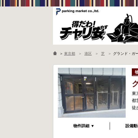
＞
東京都
港区
芝
グランド・ガ
東
都
徒
物件詳細 ▼
設備動