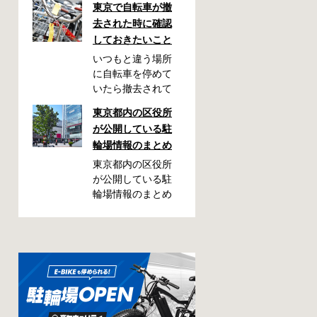
東京で自転車が撤
去された時に確認
しておきたいこと
いつもと違う場所
に自転車を停めて
いたら撤去されて
しまった！なんて
東京都内の区役所
ことが都内で起き
が公開している駐
た時、確認してお
輪場情報のまとめ
きたい情報をまと
めました。どうや
東京都内の区役所
って行けばいい
が公開している駐
の？持ち物は？料
輪場情報のまとめ
金はどれくらい？
です。区によって
なんて疑問が浮か
利用方法や料金な
ぶかと思います。
どが異なります。
事前に確認してい
また、駐輪場によ
ざという時対処し
って一時利用のみ
ましょう。 千代田
可能の場合や定期
区 / 新宿区 / 品川区
利用のみ利用可能
/ 港区 / 中央区 / 大
の場合などと仕様