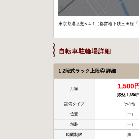
東京都港区芝5-4-1（都営地下鉄三田線
自転車駐輪場詳細
1 2段式ラック上段④ 詳細
1,500
月額
（税込 1,650
設備タイプ
その他
位置
（ー）
舗装
（ー）
時間制限
無