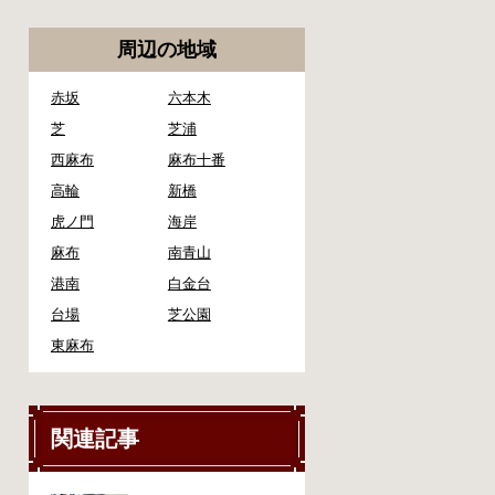
周辺の地域
赤坂
六本木
芝
芝浦
西麻布
麻布十番
高輪
新橋
虎ノ門
海岸
麻布
南青山
港南
白金台
台場
芝公園
東麻布
関連記事