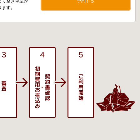
予約する
より空き車室が
きます。