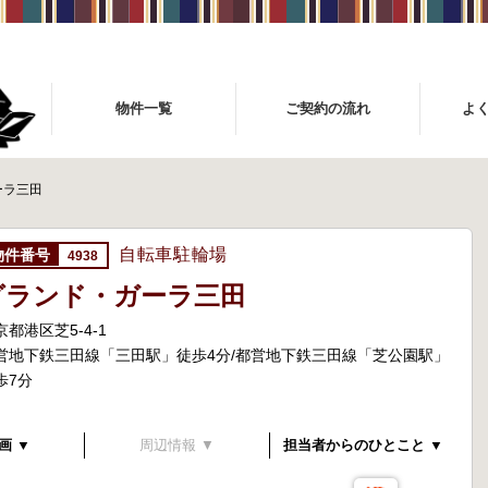
物件一覧
ご契約の流れ
よ
ーラ三田
自転車駐輪場
4938
グランド・ガーラ三田
京都港区芝5-4-1
営地下鉄三田線「三田駅」徒歩4分/都営地下鉄三田線「芝公園駅」
歩7分
画 ▼
周辺情報 ▼
担当者からのひとこと ▼