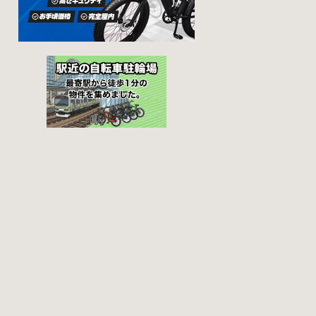
田区 / 北区 / 墨田区
が異なりますの
/ 渋谷区 / 葛飾区 千
で、利用前に情報
代田区で撤去され
をチェックしてお
た場合 猿楽町保管
くことをお勧めし
場所 住所 千代田区
ます。 千代田区の
神田猿楽町一丁目6
自転車駐輪場 利用
番9号 電話 03-
方法 利用登録申請
3219-5303（業務時
書の提出 申請期間
間内のみ通話可
内に利用登録申請
能） 最寄駅 JR御茶
書（PDF：
ノ水駅から徒歩10
1,396KB） と必要
分（御茶ノ水交番
書類を環境まちづ
に、猿楽町保管場
くり総務課あてに
所の地図が置いて
郵送（申請期間消
あります） 東京メ
印有効）または、
トロ半蔵門線、都
期間内に環境まち
営新宿・三田線神
づくり総務課（区
保町駅から徒歩7分
役所5階5B窓口）、
大手町高架下自転
各出張所の受付時
車保管場所 住所 千
間中に直接お持ち
代田区大手町二丁
ください（郵送