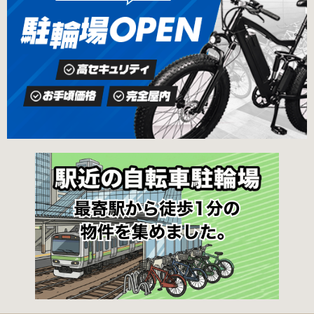
二丁目4番 電話 050-2018-6466（千代田区自転
あてに郵送（申請期間消印有効）または、期間
車対策コールセンター） 最寄駅 東京メトロ半蔵
内に環境まちづくり総務課（区役所5階5B窓
門線、丸の内線大手町駅A5出口 東京メトロ東西
口）、各出張所の受付時間中に直接お持ちくだ
線大手町駅B3出口 返還の際に必要な書類 返還
さい（郵送先・各出張所の受付時間）。電話・
料 2,000円 自転車の鍵 身分証明証 千代田区HP
ファクス・メールでは申請できません。 利用料
はこちら 新宿区で撤去された場合 内藤町自転車
金 登録手数料 区民3,000円 区外居住者6,000円
保管場所 住所 新宿区内藤町11番地 ※都立新
生活保護受給者免除（詳しくはお問い合わせく
宿高校東隣（内藤町11番地4号） 電話 03-5273-
ださい） ただし、自転車利用者で高校生以下は
3896 最寄駅 東京メトロ丸ノ内線新宿三丁目駅
3,000円（区内、区外在住を問わず） 定期利用
から徒歩3分 東京メトロ丸ノ内線新宿御苑前駅
料金 各駐輪場で定期利用料金が異なります。詳
から徒歩6分 JR新宿駅から徒歩8分 西新宿自転
細は各駐輪場または管理会社にお問い合わせく
車保管場所 住所
ださい。 一時利用料金 2時間まで：0円 10時間
まで：100円 10時間を超えて5時間ごと：100円
千代田区HPはこちら 新宿区の自転車駐輪場 利
用方法 利用登録申請書の提出 利用申請書（申請
窓口で配布。新宿区 ホームページからも取り出
せます）を各申請窓口、交通対策課自転車対策
係（本庁舎7階）・特別出張所に直接お持ちくだ
さい。交通対策課では郵送申請（2月8日 消印有
効）・電子申請も受け付けています。 次年度の
利用に関しては、毎年1月ごろに利用申請一斉受
付を行います。（詳細は区広報、HP等でご案内