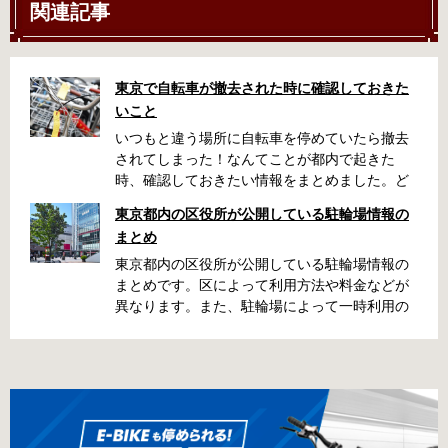
関連記事
東京で自転車が撤去された時に確認しておきた
いこと
いつもと違う場所に自転車を停めていたら撤去
されてしまった！なんてことが都内で起きた
時、確認しておきたい情報をまとめました。ど
うやって行けばいいの？持ち物は？料金はどれ
東京都内の区役所が公開している駐輪場情報の
くらい？なんて疑問が浮かぶかと思います。事
まとめ
前に確認していざという時対処しましょう。 千
代田区 / 新宿区 / 品川区 / 港区 / 中央区 / 大田区
東京都内の区役所が公開している駐輪場情報の
/ 北区 / 墨田区 / 渋谷区 / 葛飾区 千代田区で撤去
まとめです。区によって利用方法や料金などが
された場合 猿楽町保管場所 住所 千代田区神田
異なります。また、駐輪場によって一時利用の
猿楽町一丁目6番9号 電話 03-3219-5303（業務
み可能の場合や定期利用のみ利用可能の場合な
時間内のみ通話可能） 最寄駅 JR御茶ノ水駅か
どと仕様が異なりますので、利用前に情報をチ
ら徒歩10分（御茶ノ水交番に、猿楽町保管場所
ェックしておくことをお勧めします。 千代田区
の地図が置いてあります） 東京メトロ半蔵門
の自転車駐輪場 利用方法 利用登録申請書の提出
線、都営新宿・三田線神保町駅から徒歩7分 大
申請期間内に利用登録申請書（PDF：
手町高架下自転車保管場所 住所 千代田区大手町
1,396KB） と必要書類を環境まちづくり総務課