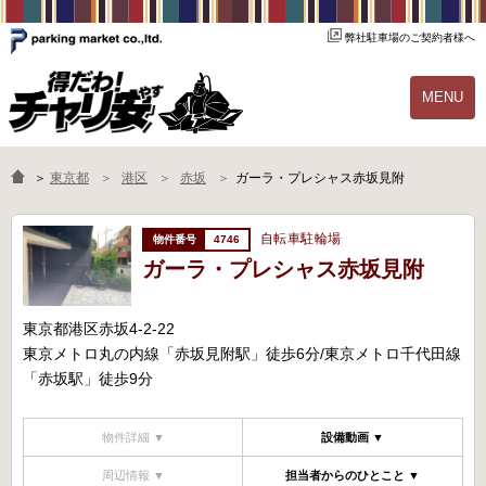
弊社駐車場のご契約者様へ
MENU
物件一覧
ご契約の流れ
＞
東京都
港区
赤坂
ガーラ・プレシャス赤坂見附
よくあるご質問
駐輪場オーナー様へ
自転車駐輪場
4746
ガーラ・プレシャス赤坂見附
東京都港区赤坂4-2-22
東京メトロ丸の内線「赤坂見附駅」徒歩6分/東京メトロ千代田線
「赤坂駅」徒歩9分
物件詳細 ▼
設備動画 ▼
周辺情報 ▼
担当者からのひとこと ▼