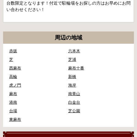
台数限定となります！付近で駐輪場をお探しの方はお早めにお問
い合わせください！
周辺の地域
赤坂
六本木
芝
芝浦
西麻布
麻布十番
高輪
新橋
虎ノ門
海岸
麻布
南青山
港南
白金台
台場
芝公園
東麻布