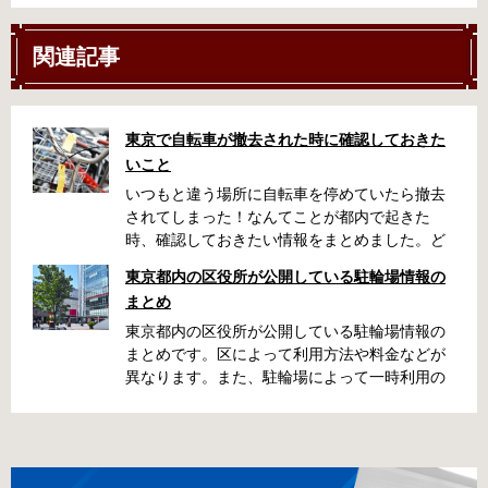
関連記事
東京で自転車が撤去された時に確認しておきた
いこと
いつもと違う場所に自転車を停めていたら撤去
されてしまった！なんてことが都内で起きた
時、確認しておきたい情報をまとめました。ど
うやって行けばいいの？持ち物は？料金はどれ
東京都内の区役所が公開している駐輪場情報の
くらい？なんて疑問が浮かぶかと思います。事
まとめ
前に確認していざという時対処しましょう。 千
代田区 / 新宿区 / 品川区 / 港区 / 中央区 / 大田区
東京都内の区役所が公開している駐輪場情報の
/ 北区 / 墨田区 / 渋谷区 / 葛飾区 千代田区で撤去
まとめです。区によって利用方法や料金などが
された場合 猿楽町保管場所 住所 千代田区神田
異なります。また、駐輪場によって一時利用の
猿楽町一丁目6番9号 電話 03-3219-5303（業務
み可能の場合や定期利用のみ利用可能の場合な
時間内のみ通話可能） 最寄駅 JR御茶ノ水駅か
どと仕様が異なりますので、利用前に情報をチ
ら徒歩10分（御茶ノ水交番に、猿楽町保管場所
ェックしておくことをお勧めします。 千代田区
の地図が置いてあります） 東京メトロ半蔵門
の自転車駐輪場 利用方法 利用登録申請書の提出