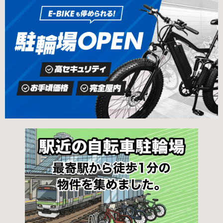
線、都営新宿・三田線神保町駅から徒歩7分 大
申請期間内に利用登録申請書（PDF：
手町高架下自転車保管場所 住所 千代田区大手町
1,396KB） と必要書類を環境まちづくり総務課
二丁目4番 電話 050-2018-6466（千代田区自転
あてに郵送（申請期間消印有効）または、期間
車対策コールセンター） 最寄駅 東京メトロ半蔵
内に環境まちづくり総務課（区役所5階5B窓
門線、丸の内線大手町駅A5出口 東京メトロ東西
口）、各出張所の受付時間中に直接お持ちくだ
線大手町駅B3出口 返還の際に必要な書類 返還
さい（郵送先・各出張所の受付時間）。電話・
料 2,000円 自転車の鍵 身分証明証 千代田区HP
ファクス・メールでは申請できません。 利用料
はこちら 新宿区で撤去された場合 内藤町自転車
金 登録手数料 区民3,000円 区外居住者6,000円
保管場所 住所 新宿区内藤町11番地 ※都立新
生活保護受給者免除（詳しくはお問い合わせく
宿高校東隣（内藤町11番地4号） 電話 03-5273-
ださい） ただし、自転車利用者で高校生以下は
3896 最寄駅 東京メトロ丸ノ内線新宿三丁目駅
3,000円（区内、区外在住を問わず） 定期利用
から徒歩3分 東京メトロ丸ノ内線新宿御苑前駅
料金 各駐輪場で定期利用料金が異なります。詳
から徒歩6分 JR新宿駅から徒歩8分 西新宿自転
細は各駐輪場または管理会社にお問い合わせく
車保管場所 住所
ださい。 一時利用料金 2時間まで：0円 10時間
まで：100円 10時間を超えて5時間ごと：100円
千代田区HPはこちら 新宿区の自転車駐輪場 利
用方法 利用登録申請書の提出 利用申請書（申請
窓口で配布。新宿区 ホームページからも取り出
せます）を各申請窓口、交通対策課自転車対策
係（本庁舎7階）・特別出張所に直接お持ちくだ
さい。交通対策課では郵送申請（2月8日 消印有
効）・電子申請も受け付けています。 次年度の