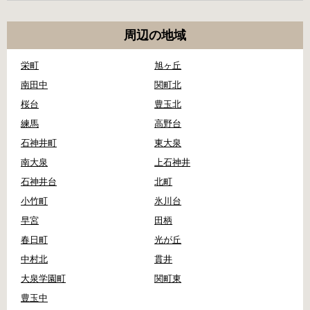
周辺の地域
栄町
旭ヶ丘
南田中
関町北
桜台
豊玉北
練馬
高野台
石神井町
東大泉
南大泉
上石神井
石神井台
北町
小竹町
氷川台
早宮
田柄
春日町
光が丘
中村北
貫井
大泉学園町
関町東
豊玉中