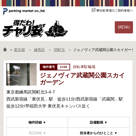
弊社駐車場のご契約者様へ
MENU
物件一覧
ご契約の流れ
＞
東京都
練馬区
関町北
ジェノヴィア武蔵関公園スカイガーデ
よくあるご質問
駐輪場オーナー様へ
自転車駐輪場
3158
ジェノヴィア武蔵関公園スカイ
ガーデン
東京都練馬区関町北3-4-7
西武新宿線「東伏見」駅 徒歩11分/西武新宿線「武蔵関」駅
徒歩12分/早稲田大学 東伏見キャンパス近く
物件詳細 ▼
設備動画 ▼
周辺情報 ▼
担当者からのひとこと ▼