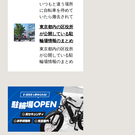
いつもと違う場所
に自転車を停めて
いたら撤去されて
しまった！なんて
東京都内の区役所
ことが都内で起き
が公開している駐
た時、確認してお
輪場情報のまとめ
きたい情報をまと
めました。どうや
東京都内の区役所
って行けばいい
が公開している駐
の？持ち物は？料
輪場情報のまとめ
金はどれくらい？
です。区によって
なんて疑問が浮か
利用方法や料金な
ぶかと思います。
どが異なります。
事前に確認してい
また、駐輪場によ
ざという時対処し
って一時利用のみ
ましょう。 千代田
可能の場合や定期
区 / 新宿区 / 品川区
利用のみ利用可能
/ 港区 / 中央区 / 大
の場合などと仕様
田区 / 北区 / 墨田区
が異なりますの
/ 渋谷区 / 葛飾区 千
で、利用前に情報
代田区で撤去され
をチェックしてお