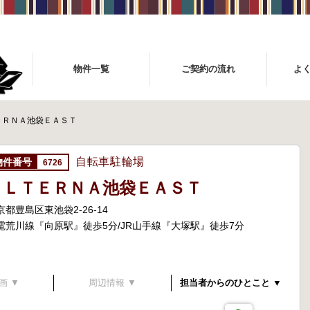
物件一覧
ご契約の流れ
よ
ＥＲＮＡ池袋ＥＡＳＴ
自転車駐輪場
6726
ＡＬＴＥＲＮＡ池袋ＥＡＳＴ
京都豊島区東池袋2-26-14
電荒川線『向原駅』徒歩5分/JR山手線『大塚駅』徒歩7分
画 ▼
周辺情報 ▼
担当者からのひとこと ▼