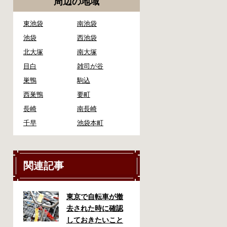
周辺の地域
東池袋
南池袋
池袋
西池袋
北大塚
南大塚
目白
雑司が谷
巣鴨
駒込
西巣鴨
要町
長崎
南長崎
千早
池袋本町
関連記事
東京で自転車が撤
去された時に確認
しておきたいこと