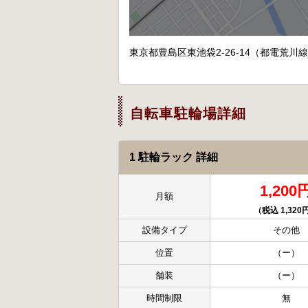
東京都豊島区東池袋2-26-14（都電荒川
自転車駐輪場詳細
1 駐輪ラック 詳細
1,200
月額
（税込 1,320
設備タイプ
その他
位置
（ー）
舗装
（ー）
時間制限
無