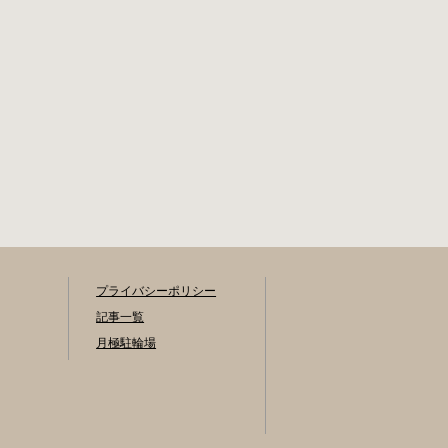
一斉受付を行いま
す。（詳細は区広
報、HP等でご案内
いたします。） 登
録が決定した方
は、交通対策課か
ら郵送する「利用
申請結果通知」
「納付書」と利用
料金を指定の自転
等駐輪場にお持ち
の上、手続きをし
てください。 ※収
容台数を超えた施
プライバシーポリシー
設は、公開抽選で
記事一覧
利用登録者を決定
月極駐輪場
します。 利用料金
登録手数料 不要で
す。 定期利用料金
自転車等駐輪場：
1,800円／月 路上自