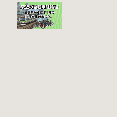
た場合 猿楽町保管
くことをお勧めし
場所 住所 千代田区
ます。 千代田区の
神田猿楽町一丁目6
自転車駐輪場 利用
番9号 電話 03-
方法 利用登録申請
3219-5303（業務時
書の提出 申請期間
間内のみ通話可
内に利用登録申請
能） 最寄駅 JR御茶
書（PDF：
ノ水駅から徒歩10
1,396KB） と必要
分（御茶ノ水交番
書類を環境まちづ
に、猿楽町保管場
くり総務課あてに
所の地図が置いて
郵送（申請期間消
あります） 東京メ
印有効）または、
トロ半蔵門線、都
期間内に環境まち
営新宿・三田線神
づくり総務課（区
保町駅から徒歩7分
役所5階5B窓口）、
大手町高架下自転
各出張所の受付時
車保管場所 住所 千
間中に直接お持ち
代田区大手町二丁
ください（郵送
目4番 電話 050-
先・各出張所の受
2018-6466（千代田
付時間）。電話・
区自転車対策コー
ファクス・メール
ルセンター） 最寄