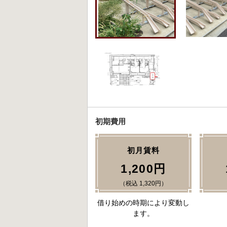
初期費用
初月賃料
1,200円
（税込 1,320円）
借り始めの時期により変動し
ます。