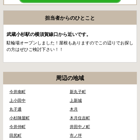
担当者からのひとこと
武蔵小杉駅の横須賀線口から近いです。
駐輪場オープンしました！屋根もありますのでこの辺りでお探し
の方はぜひご検討下さい！！
周辺の地域
今井南町
新丸子町
上小田中
上新城
丸子通
木月
小杉陣屋町
木月住吉町
今井仲町
井田中ノ町
田尻町
市ノ坪