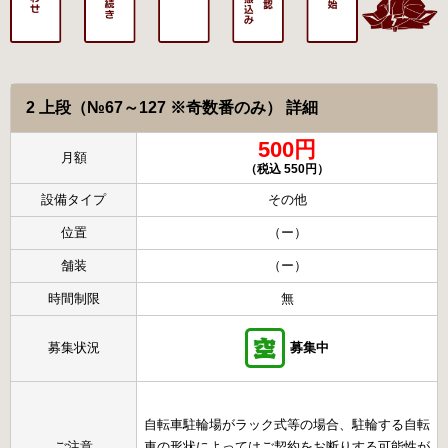
2 上段（№67～127 ※奇数番のみ） 詳細
500円
月額
（税込 550円）
設備タイプ
その他
位置
（ー）
舗装
（ー）
時間制限
無
募集状況
募集中
自転車駐輪場がラック式等の場合、駐輪する自転
ご注意
車の形状によってはご契約をお断りする可能性が