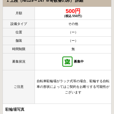
1 上段（№129～147 ※奇数番のみ） 詳細
500円
月額
（税込 550円）
設備タイプ
その他
位置
（ー）
舗装
（ー）
時間制限
無
募集状況
募集中
自転車駐輪場がラック式等の場合、駐輪する自転
ご注意
車の形状によってはご契約をお断りする可能性が
ございます
駐輪場写真