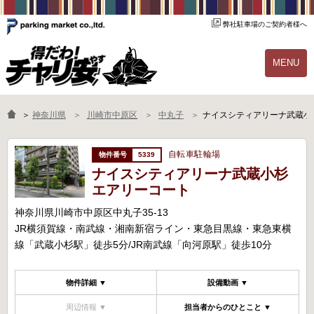
弊社駐車場のご契約者様へ
MENU
物件一覧
ご契約の流れ
＞
神奈川県
川崎市中原区
中丸子
ナイスシティアリーナ武蔵小
よくあるご質問
駐輪場オーナー様へ
自転車駐輪場
5339
ナイスシティアリーナ武蔵小杉
エアリーコート
神奈川県川崎市中原区中丸子35-13
JR横須賀線・南武線・湘南新宿ライン・東急目黒線・東急東横
線「武蔵小杉駅」徒歩5分/JR南武線「向河原駅」徒歩10分
物件詳細 ▼
設備動画 ▼
周辺情報 ▼
担当者からのひとこと ▼