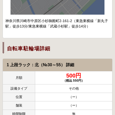
神奈川県川崎市中原区小杉御殿町2-161-2（東急東横線「新丸子
駅」徒歩13分/東急東横線「武蔵小杉駅」徒歩14分）
自転車駐輪場詳細
1 上段ラック：北（№30～55） 詳細
500円
月額
（税込 550円）
設備タイプ
その他
位置
（ー）
舗装
（ー）
時間制限
無