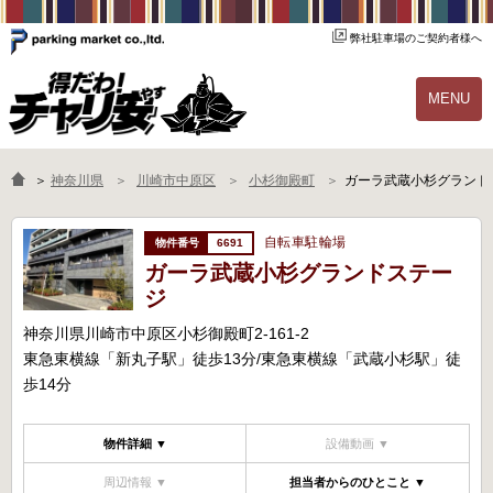
弊社駐車場のご契約者様へ
MENU
物件一覧
ご契約の流れ
＞
神奈川県
川崎市中原区
小杉御殿町
ガーラ武蔵小杉グランド
よくあるご質問
駐輪場オーナー様へ
自転車駐輪場
6691
ガーラ武蔵小杉グランドステー
ジ
神奈川県川崎市中原区小杉御殿町2-161-2
東急東横線「新丸子駅」徒歩13分/東急東横線「武蔵小杉駅」徒
歩14分
物件詳細 ▼
設備動画 ▼
周辺情報 ▼
担当者からのひとこと ▼