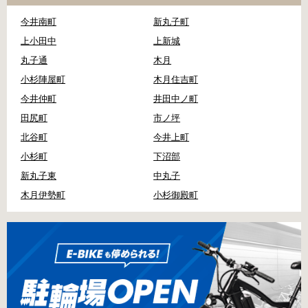
今井南町
新丸子町
上小田中
上新城
丸子通
木月
小杉陣屋町
木月住吉町
今井仲町
井田中ノ町
田尻町
市ノ坪
北谷町
今井上町
小杉町
下沼部
新丸子東
中丸子
木月伊勢町
小杉御殿町