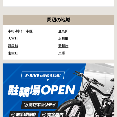
周辺の地域
幸町-川崎市幸区
鹿島田
大宮町
堀川町
新塚越
新川崎
南幸町
戸手