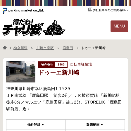
弊社駐車場のご契約者様へ
MENU
物件一覧
ご契約の流れ
＞
神奈川県
川崎市幸区
鹿島田
ドゥーエ新川崎
よくあるご質問
駐輪場オーナー様へ
自転車駐輪場
2460
ドゥーエ新川崎
神奈川県川崎市幸区鹿島田1-19-39
ＪＲ南武線 「鹿島田駅 」徒歩2分／ ＪＲ横須賀線 「新川崎駅」
徒歩8分／マルエツ「鹿島田店」徒歩2分、STORE100「鹿島田
駅前店」近く
物件詳細 ▼
設備動画 ▼