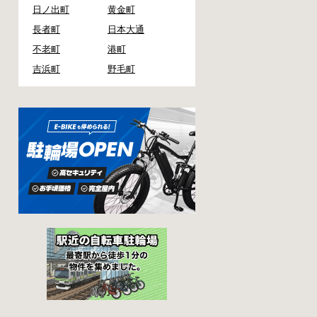
日ノ出町
黄金町
長者町
日本大通
不老町
港町
吉浜町
野毛町