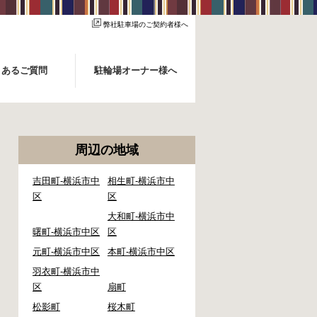
弊社駐車場のご契約者様へ
くあるご質問
駐輪場オーナー様へ
周辺の地域
吉田町-横浜市中
相生町-横浜市中
区
区
大和町-横浜市中
曙町-横浜市中区
区
元町-横浜市中区
本町-横浜市中区
羽衣町-横浜市中
区
扇町
松影町
桜木町