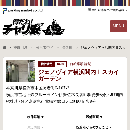
弊社駐車場のご契約者様へ
MENU
物件一覧
ご契約の流れ
＞
神奈川県
横浜市中区
長者町
ジェノヴィア横浜関内Ⅱスカイ
よくあるご質問
駐輪場オーナー様へ
自転車駐輪場
6409
ジェノヴィア横浜関内Ⅱスカイ
ガーデン
神奈川県横浜市中区長者町6-107-2
横浜市営地下鉄ブルーライン伊勢佐木長者町駅徒歩5分／JR関内
駅徒歩7分／京浜急行電鉄本線日ノ出町駅徒歩8分
物件詳細 ▼
設備動画 ▼
周辺情報 ▼
担当者からのひとこと ▼