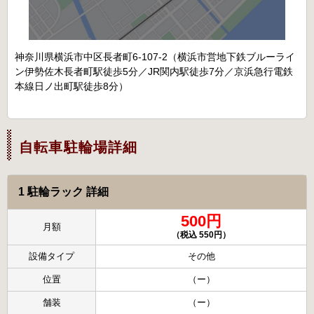
神奈川県横浜市中区長者町6-107-2（横浜市営地下鉄ブルーライ
ン伊勢佐木長者町駅徒歩5分／JR関内駅徒歩7分／京浜急行電鉄
本線日ノ出町駅徒歩8分）
自転車駐輪場詳細
1 駐輪ラック 詳細
500円
月額
（税込 550円）
設備タイプ
その他
位置
（ー）
舗装
（ー）