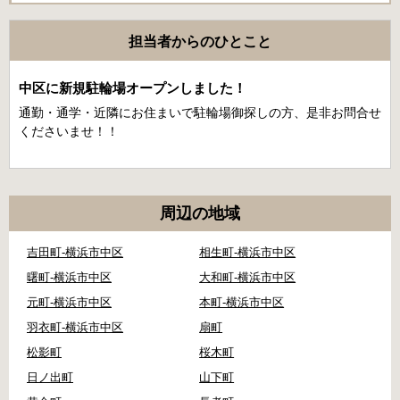
担当者からのひとこと
中区に新規駐輪場オープンしました！
通勤・通学・近隣にお住まいで駐輪場御探しの方、是非お問合せ
くださいませ！！
周辺の地域
吉田町-横浜市中区
相生町-横浜市中区
曙町-横浜市中区
大和町-横浜市中区
元町-横浜市中区
本町-横浜市中区
羽衣町-横浜市中区
扇町
松影町
桜木町
日ノ出町
山下町