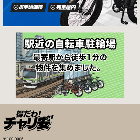
〒100-0006