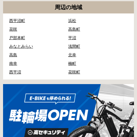
周辺の地域
西平沼町
浜松
花咲
高島町
戸部本町
平沼
みなとみらい
浅間町
高島
北幸
南幸
楠町
西平沼
花咲町