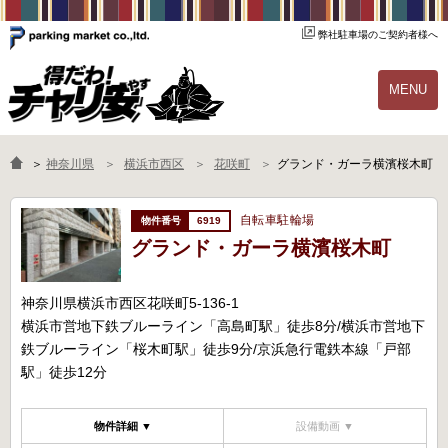
弊社駐車場のご契約者様へ
MENU
物件一覧
ご契約の流れ
＞
神奈川県
横浜市西区
花咲町
グランド・ガーラ横濱桜木町
よくあるご質問
駐輪場オーナー様へ
自転車駐輪場
6919
グランド・ガーラ横濱桜木町
神奈川県横浜市西区花咲町5-136-1
横浜市営地下鉄ブルーライン「高島町駅」徒歩8分/横浜市営地下
鉄ブルーライン「桜木町駅」徒歩9分/京浜急行電鉄本線「戸部
駅」徒歩12分
物件詳細 ▼
設備動画 ▼