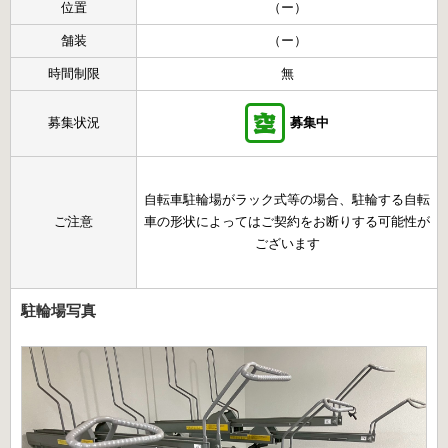
位置
（ー）
舗装
（ー）
時間制限
無
募集状況
募集中
自転車駐輪場がラック式等の場合、駐輪する自転
ご注意
車の形状によってはご契約をお断りする可能性が
ございます
駐輪場写真