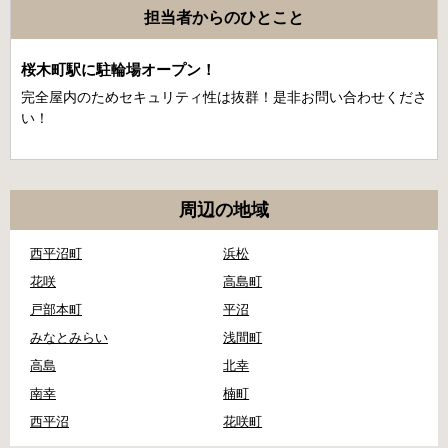
担当者からのひとこと
桜木町駅に駐輪場オープン！
完全屋内のためセキュリティ性は抜群！是非お問い合わせくださ
い！
周辺の地域
西平沼町
浜松
花咲
高島町
戸部本町
平沼
みなとみらい
浅間町
高島
北幸
南幸
楠町
西平沼
花咲町