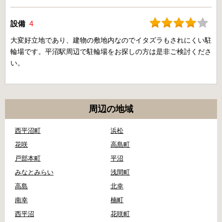
設備
4
大変好立地であり、建物の敷地内なのでイタズラもされにくい駐
輪場です。平沼駅周辺で駐輪場をお探しの方は是非ご検討くださ
い。
周辺の地域
西平沼町
浜松
花咲
高島町
戸部本町
平沼
みなとみらい
浅間町
高島
北幸
南幸
楠町
西平沼
花咲町