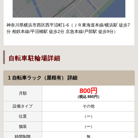
神奈川県横浜市西区西平沼町1-6（ＪＲ東海道本線/横浜駅 徒歩7
分 相鉄本線/平沼橋駅 徒歩2分 京急本線/戸部駅 徒歩9分）
自転車駐輪場詳細
1 自転車ラック（屋根有） 詳細
800円
月額
（税込 880円）
設備タイプ
その他
位置
（ー）
舗装
（ー）
時間制限
無