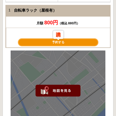
自転車ラック（屋根有）
1
800円
月額
（税込 880円）
予約する