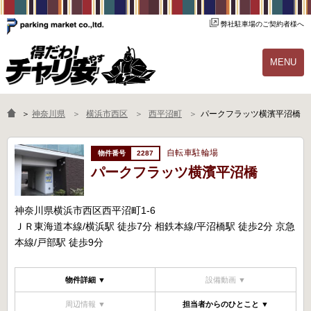
弊社駐車場のご契約者様へ
MENU
物件一覧
ご契約の流れ
＞
神奈川県
横浜市西区
西平沼町
パークフラッツ横濱平沼橋
よくあるご質問
駐輪場オーナー様へ
自転車駐輪場
2287
パークフラッツ横濱平沼橋
神奈川県横浜市西区西平沼町1-6
ＪＲ東海道本線/横浜駅 徒歩7分 相鉄本線/平沼橋駅 徒歩2分 京急
本線/戸部駅 徒歩9分
物件詳細 ▼
設備動画 ▼
周辺情報 ▼
担当者からのひとこと ▼