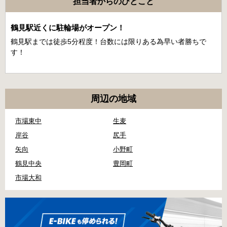
担当者からのひとこと
鶴見駅近くに駐輪場がオープン！
鶴見駅までは徒歩5分程度！台数には限りある為早い者勝ちで
す！
周辺の地域
市場東中
生麦
岸谷
尻手
矢向
小野町
鶴見中央
豊岡町
市場大和