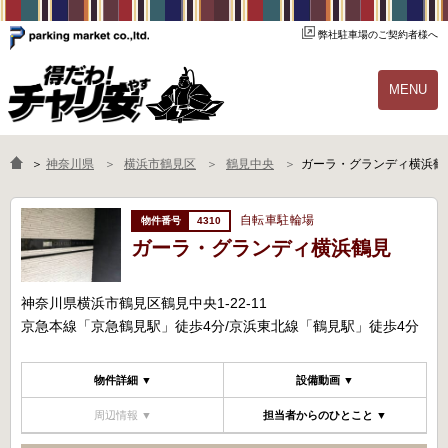
弊社駐車場のご契約者様へ
MENU
物件一覧
ご契約の流れ
＞
神奈川県
横浜市鶴見区
鶴見中央
ガーラ・グランディ横浜鶴
よくあるご質問
駐輪場オーナー様へ
自転車駐輪場
4310
ガーラ・グランディ横浜鶴見
神奈川県横浜市鶴見区鶴見中央1-22-11
京急本線「京急鶴見駅」徒歩4分/京浜東北線「鶴見駅」徒歩4分
物件詳細 ▼
設備動画 ▼
周辺情報 ▼
担当者からのひとこと ▼