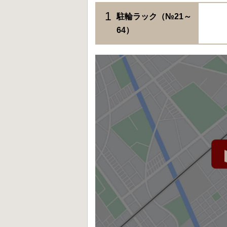
1
駐輪ラック（№21～
64）