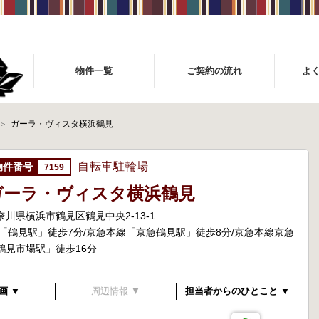
物件一覧
ご契約の流れ
よ
ガーラ・ヴィスタ横浜鶴見
自転車駐輪場
7159
ガーラ・ヴィスタ横浜鶴見
奈川県横浜市鶴見区鶴見中央2-13-1
R「鶴見駅」徒歩7分/京急本線「京急鶴見駅」徒歩8分/京急本線京急
鶴見市場駅」徒歩16分
画 ▼
周辺情報 ▼
担当者からのひとこと ▼