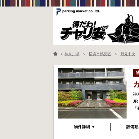
＞
神奈川県
横浜市鶴見区
鶴見中央
神
J
「
物件詳細 ▼
設備動