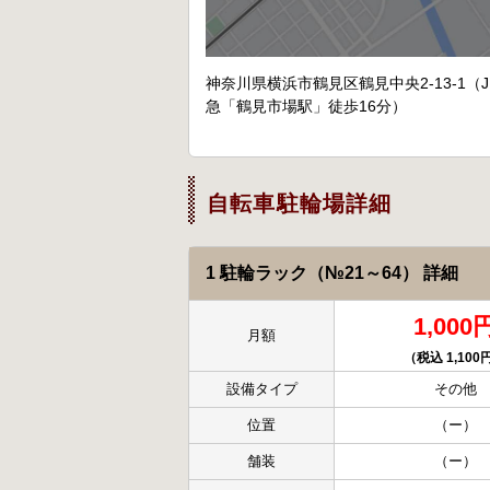
神奈川県横浜市鶴見区鶴見中央2-13-1
急「鶴見市場駅」徒歩16分）
自転車駐輪場詳細
1 駐輪ラック（№21～64） 詳細
1,000
月額
（税込 1,100
設備タイプ
その他
位置
（ー）
舗装
（ー）