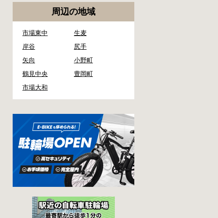
周辺の地域
市場東中
生麦
岸谷
尻手
矢向
小野町
鶴見中央
豊岡町
市場大和