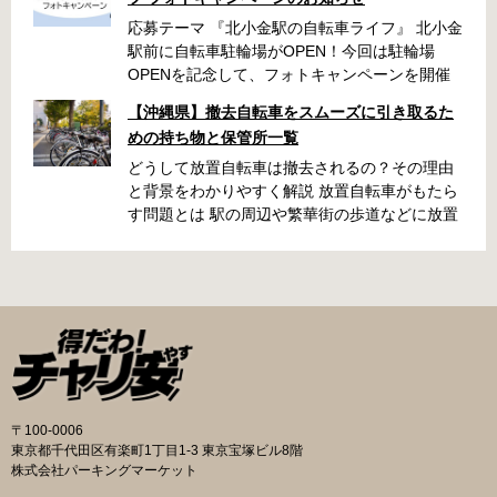
応募テーマ 『北小金駅の自転車ライフ』 北小金
駅前に自転車駐輪場がOPEN！今回は駐輪場
OPENを記念して、フォトキャンペーンを開催
いたします！ 「北小金駅周辺のスポットと自転
【沖縄県】撤去自転車をスムーズに引き取るた
車が写っている写真」を撮影いただき、みなさ
めの持ち物と保管所一覧
まの北小金駅周辺での思い出を写真とともに共
有できたらと思います。 素敵な写真の投稿をお
どうして放置自転車は撤去されるの？その理由
待ちしております！ 応募期間 2025年9月22日～
と背景をわかりやすく解説 放置自転車がもたら
10月31日 ・キャンペーン期間中に何度も投稿可
す問題とは 駅の周辺や繁華街の歩道などに放置
能です ・応募期間内の投稿のみ選考対象となり
された自転車は、歩行者の通行を妨げたり、緊
ます 応募方法 ハッシュタグ： #北小金駅の自
急車両の進入を妨げたりする原因になります。
転車ライフ メンション ： @niringram ハッ
また、見た目が悪くなるだけでなく、長期間放
シュタグ： #北小金駅の自転車ライフ メンシ
置されることでゴミの投棄や治安の悪化につな
ョン ： @niringram 賞品 応募いただいた方
がるケースもあります。こうしたトラブルを未
の中から抽選で QUOカードPay500円分×10名
然に防ぐために、自治体では定期的に撤去作業
様 投稿のルール・注意事項 ・キャンペーン期間
が実施されています。 撤去の流れと手続き 自転
中に何度も投稿可能です。 ・応募期間内の投稿
車が放置されていると判断された場合、自治体
のみ選考対象となります。 ・ナンバープレート
の職員がまず警告札を取り付け、持ち主に移動
〒100-0006
は隠す加工をして投稿してください。 ・以下の
を求めます。指定された日数を経過しても移動
東京都千代田区有楽町1丁目1-3 東京宝塚ビル8階
写真は選考対象外となります。 公道での違反行
されないと、保管所に移送されます。おおむね
株式会社パーキングマーケット
為や違法改造車と認められる写真、運転マナー
1〜2か月の保管期間が設けられており、その間