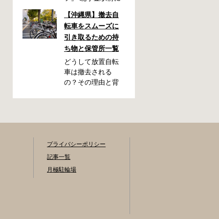
自転車駐輪場が
【沖縄県】撤去自
OPEN！今回は駐輪
転車をスムーズに
場OPENを記念し
引き取るための持
て、フォトキャン
ち物と保管所一覧
ペーンを開催いた
します！ 「北小金
どうして放置自転
駅周辺のスポット
車は撤去される
と自転車が写って
の？その理由と背
いる写真」を撮影
景をわかりやすく
いただき、みなさ
解説 放置自転車が
まの北小金駅周辺
もたらす問題とは
での思い出を写真
駅の周辺や繁華街
とともに共有でき
の歩道などに放置
たらと思います。
された自転車は、
プライバシーポリシー
素敵な写真の投稿
歩行者の通行を妨
記事一覧
をお待ちしており
げたり、緊急車両
月極駐輪場
ます！ 応募期間
の進入を妨げたり
2025年9月22日～
する原因になりま
10月31日 ・キャン
す。また、見た目
ペーン期間中に何
が悪くなるだけで
度も投稿可能です
なく、長期間放置