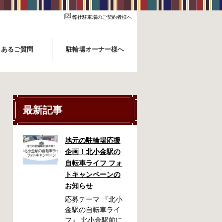
弊社駐車場のご契約者様へ
くあるご質問
駐輪場オーナー様へ
最新記事
地元の駐輪場応援
企画！北小金駅の
自転車ライフ フォ
トキャンペーンの
お知らせ
応募テーマ 『北小
金駅の自転車ライ
フ』 北小金駅前に