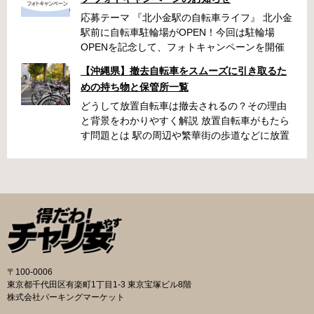
応募テーマ 『北小金駅の自転車ライフ』 北小金
駅前に自転車駐輪場がOPEN！今回は駐輪場
OPENを記念して、フォトキャンペーンを開催
いたします！ 「北小金駅周辺のスポットと自転
【沖縄県】撤去自転車をスムーズに引き取るた
車が写っている写真」を撮影いただき、みなさ
めの持ち物と保管所一覧
まの北小金駅周辺での思い出を写真とともに共
有できたらと思います。 素敵な写真の投稿をお
どうして放置自転車は撤去されるの？その理由
待ちしております！ 応募期間 2025年9月22日～
と背景をわかりやすく解説 放置自転車がもたら
10月31日 ・キャンペーン期間中に何度も投稿可
す問題とは 駅の周辺や繁華街の歩道などに放置
能です ・応募期間内の投稿のみ選考対象となり
された自転車は、歩行者の通行を妨げたり、緊
ます 応募方法 ハッシュタグ： #北小金駅の自
急車両の進入を妨げたりする原因になります。
転車ライフ メンション ： @niringram ハッ
また、見た目が悪くなるだけでなく、長期間放
シュタグ： #北小金駅の自転車ライフ メンシ
置されることでゴミの投棄や治安の悪化につな
ョン ： @niringram 賞品 応募いただいた方
がるケースもあります。こうしたトラブルを未
の中から抽選で QUOカードPay500円分×10名
然に防ぐために、自治体では定期的に撤去作業
様 投稿のルール・注意事項 ・キャンペーン期間
が実施されています。 撤去の流れと手続き 自転
中に何度も投稿可能です。 ・応募期間内の投稿
車が放置されていると判断された場合、自治体
のみ選考対象となります。 ・ナンバープレート
の職員がまず警告札を取り付け、持ち主に移動
〒100-0006
は隠す加工をして投稿してください。 ・以下の
を求めます。指定された日数を経過しても移動
東京都千代田区有楽町1丁目1-3 東京宝塚ビル8階
写真は選考対象外となります。 公道での違反行
されないと、保管所に移送されます。おおむね
株式会社パーキングマーケット
為や違法改造車と認められる写真、運転マナー
1〜2か月の保管期間が設けられており、その間