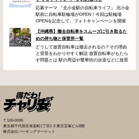
応募テーマ 『北小金駅の自転車ライフ』 北小金
駅前に自転車駐輪場がOPEN！今回は駐輪場
OPENを記念して、フォトキャンペーンを開催
いたします！ 「北小金駅周辺のスポットと自転
【沖縄県】撤去自転車をスムーズに引き取るた
車が写っている写真」を撮影いただき、みなさ
めの持ち物と保管所一覧
まの北小金駅周辺での思い出を写真とともに共
有できたらと思います。 素敵な写真の投稿をお
どうして放置自転車は撤去されるの？その理由
待ちしております！ 応募期間 2025年9月22日～
と背景をわかりやすく解説 放置自転車がもたら
10月31日 ・キャンペーン期間中に何度も投稿可
す問題とは 駅の周辺や繁華街の歩道などに放置
能です ・応募期間内の投稿のみ選考対象となり
された自転車は、歩行者の通行を妨げたり、緊
ます 応募方法 ハッシュタグ： #北小金駅の自
急車両の進入を妨げたりする原因になります。
転車ライフ メンション ： @niringram ハッ
また、見た目が悪くなるだけでなく、長期間放
シュタグ： #北小金駅の自転車ライフ メンシ
置されることでゴミの投棄や治安の悪化につな
ョン ： @niringram 賞品 応募いただいた方
がるケースもあります。こうしたトラブルを未
の中から抽選で QUOカードPay500円分×10名
然に防ぐために、自治体では定期的に撤去作業
様 投稿のルール・注意事項 ・キャンペーン期間
が実施されています。 撤去の流れと手続き 自転
中に何度も投稿可能です。 ・応募期間内の投稿
車が放置されていると判断された場合、自治体
のみ選考対象となります。 ・ナンバープレート
の職員がまず警告札を取り付け、持ち主に移動
〒100-0006
は隠す加工をして投稿してください。 ・以下の
を求めます。指定された日数を経過しても移動
東京都千代田区有楽町1丁目1-3 東京宝塚ビル8階
写真は選考対象外となります。 公道での違反行
されないと、保管所に移送されます。おおむね
株式会社パーキングマーケット
為や違法改造車と認められる写真、運転マナー
1〜2か月の保管期間が設けられており、その間