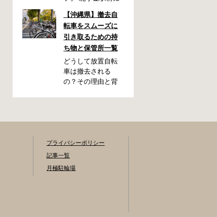
自転車駐輪場が
【沖縄県】撤去自
OPEN！今回は駐輪
転車をスムーズに
場OPENを記念し
引き取るための持
て、フォトキャン
ち物と保管所一覧
ペーンを開催いた
します！ 「北小金
どうして放置自転
駅周辺のスポット
車は撤去される
と自転車が写って
の？その理由と背
いる写真」を撮影
景をわかりやすく
いただき、みなさ
解説 放置自転車が
まの北小金駅周辺
もたらす問題とは
での思い出を写真
駅の周辺や繁華街
とともに共有でき
の歩道などに放置
たらと思います。
された自転車は、
プライバシーポリシー
素敵な写真の投稿
歩行者の通行を妨
記事一覧
をお待ちしており
げたり、緊急車両
月極駐輪場
ます！ 応募期間
の進入を妨げたり
2025年9月22日～
する原因になりま
10月31日 ・キャン
す。また、見た目
ペーン期間中に何
が悪くなるだけで
度も投稿可能です
なく、長期間放置