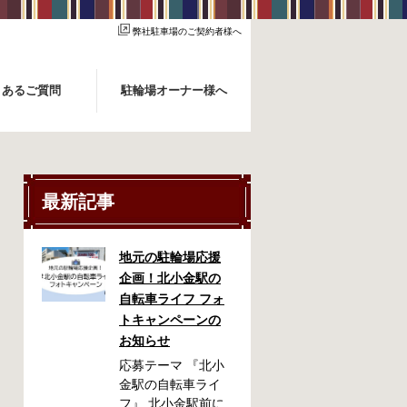
弊社駐車場のご契約者様へ
くあるご質問
駐輪場オーナー様へ
最新記事
地元の駐輪場応援
企画！北小金駅の
自転車ライフ フォ
トキャンペーンの
お知らせ
応募テーマ 『北小
金駅の自転車ライ
フ』 北小金駅前に