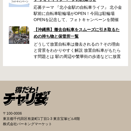
応募テーマ 『北小金駅の自転車ライフ』 北小金
駅前に自転車駐輪場がOPEN！今回は駐輪場
OPENを記念して、フォトキャンペーンを開催
いたします！ 「北小金駅周辺のスポットと自転
【沖縄県】撤去自転車をスムーズに引き取るた
車が写っている写真」を撮影いただき、みなさ
めの持ち物と保管所一覧
まの北小金駅周辺での思い出を写真とともに共
有できたらと思います。 素敵な写真の投稿をお
どうして放置自転車は撤去されるの？その理由
待ちしております！ 応募期間 2025年9月22日～
と背景をわかりやすく解説 放置自転車がもたら
10月31日 ・キャンペーン期間中に何度も投稿可
す問題とは 駅の周辺や繁華街の歩道などに放置
能です ・応募期間内の投稿のみ選考対象となり
された自転車は、歩行者の通行を妨げたり、緊
ます 応募方法 ハッシュタグ： #北小金駅の自
急車両の進入を妨げたりする原因になります。
転車ライフ メンション ： @niringram ハッ
また、見た目が悪くなるだけでなく、長期間放
シュタグ： #北小金駅の自転車ライフ メンシ
置されることでゴミの投棄や治安の悪化につな
ョン ： @niringram 賞品 応募いただいた方
がるケースもあります。こうしたトラブルを未
の中から抽選で QUOカードPay500円分×10名
然に防ぐために、自治体では定期的に撤去作業
様 投稿のルール・注意事項 ・キャンペーン期間
が実施されています。 撤去の流れと手続き 自転
中に何度も投稿可能です。 ・応募期間内の投稿
車が放置されていると判断された場合、自治体
のみ選考対象となります。 ・ナンバープレート
の職員がまず警告札を取り付け、持ち主に移動
〒100-0006
は隠す加工をして投稿してください。 ・以下の
を求めます。指定された日数を経過しても移動
東京都千代田区有楽町1丁目1-3 東京宝塚ビル8階
写真は選考対象外となります。 公道での違反行
されないと、保管所に移送されます。おおむね
株式会社パーキングマーケット
為や違法改造車と認められる写真、運転マナー
1〜2か月の保管期間が設けられており、その間