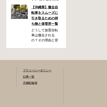
自転車駐輪場が
【沖縄県】撤去自
OPEN！今回は駐輪
転車をスムーズに
場OPENを記念し
引き取るための持
て、フォトキャン
ち物と保管所一覧
ペーンを開催いた
します！ 「北小金
どうして放置自転
駅周辺のスポット
車は撤去される
と自転車が写って
の？その理由と背
いる写真」を撮影
景をわかりやすく
いただき、みなさ
解説 放置自転車が
まの北小金駅周辺
もたらす問題とは
での思い出を写真
駅の周辺や繁華街
とともに共有でき
の歩道などに放置
たらと思います。
された自転車は、
プライバシーポリシー
素敵な写真の投稿
歩行者の通行を妨
記事一覧
をお待ちしており
げたり、緊急車両
月極駐輪場
ます！ 応募期間
の進入を妨げたり
2025年9月22日～
する原因になりま
10月31日 ・キャン
す。また、見た目
ペーン期間中に何
が悪くなるだけで
度も投稿可能です
なく、長期間放置