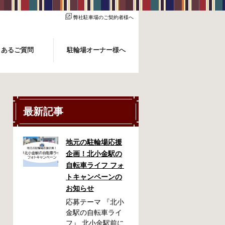
弊社駐車場のご契約者様へ
くあるご質問
駐輪場オーナー様へ
最新記事
地元の駐輪場応援
企画！北小金駅の
自転車ライフ フォ
トキャンペーンの
お知らせ
応募テーマ 『北小
金駅の自転車ライ
フ』 北小金駅前に