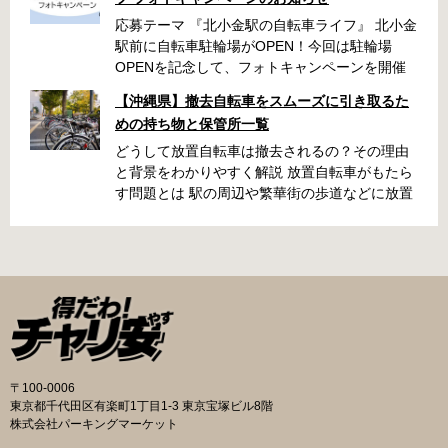
応募テーマ 『北小金駅の自転車ライフ』 北小金
駅前に自転車駐輪場がOPEN！今回は駐輪場
OPENを記念して、フォトキャンペーンを開催
いたします！ 「北小金駅周辺のスポットと自転
【沖縄県】撤去自転車をスムーズに引き取るた
車が写っている写真」を撮影いただき、みなさ
めの持ち物と保管所一覧
まの北小金駅周辺での思い出を写真とともに共
有できたらと思います。 素敵な写真の投稿をお
どうして放置自転車は撤去されるの？その理由
待ちしております！ 応募期間 2025年9月22日～
と背景をわかりやすく解説 放置自転車がもたら
10月31日 ・キャンペーン期間中に何度も投稿可
す問題とは 駅の周辺や繁華街の歩道などに放置
能です ・応募期間内の投稿のみ選考対象となり
された自転車は、歩行者の通行を妨げたり、緊
ます 応募方法 ハッシュタグ： #北小金駅の自
急車両の進入を妨げたりする原因になります。
転車ライフ メンション ： @niringram ハッ
また、見た目が悪くなるだけでなく、長期間放
シュタグ： #北小金駅の自転車ライフ メンシ
置されることでゴミの投棄や治安の悪化につな
ョン ： @niringram 賞品 応募いただいた方
がるケースもあります。こうしたトラブルを未
の中から抽選で QUOカードPay500円分×10名
然に防ぐために、自治体では定期的に撤去作業
様 投稿のルール・注意事項 ・キャンペーン期間
が実施されています。 撤去の流れと手続き 自転
中に何度も投稿可能です。 ・応募期間内の投稿
車が放置されていると判断された場合、自治体
のみ選考対象となります。 ・ナンバープレート
の職員がまず警告札を取り付け、持ち主に移動
〒100-0006
は隠す加工をして投稿してください。 ・以下の
を求めます。指定された日数を経過しても移動
東京都千代田区有楽町1丁目1-3 東京宝塚ビル8階
写真は選考対象外となります。 公道での違反行
されないと、保管所に移送されます。おおむね
株式会社パーキングマーケット
為や違法改造車と認められる写真、運転マナー
1〜2か月の保管期間が設けられており、その間