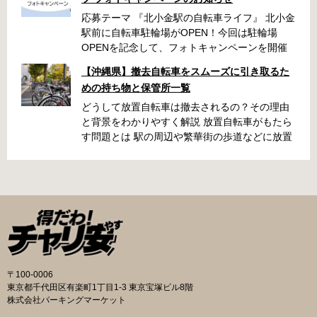
応募テーマ 『北小金駅の自転車ライフ』 北小金
駅前に自転車駐輪場がOPEN！今回は駐輪場
OPENを記念して、フォトキャンペーンを開催
いたします！ 「北小金駅周辺のスポットと自転
【沖縄県】撤去自転車をスムーズに引き取るた
車が写っている写真」を撮影いただき、みなさ
めの持ち物と保管所一覧
まの北小金駅周辺での思い出を写真とともに共
有できたらと思います。 素敵な写真の投稿をお
どうして放置自転車は撤去されるの？その理由
待ちしております！ 応募期間 2025年9月22日～
と背景をわかりやすく解説 放置自転車がもたら
10月31日 ・キャンペーン期間中に何度も投稿可
す問題とは 駅の周辺や繁華街の歩道などに放置
能です ・応募期間内の投稿のみ選考対象となり
された自転車は、歩行者の通行を妨げたり、緊
ます 応募方法 ハッシュタグ： #北小金駅の自
急車両の進入を妨げたりする原因になります。
転車ライフ メンション ： @niringram ハッ
また、見た目が悪くなるだけでなく、長期間放
シュタグ： #北小金駅の自転車ライフ メンシ
置されることでゴミの投棄や治安の悪化につな
ョン ： @niringram 賞品 応募いただいた方
がるケースもあります。こうしたトラブルを未
の中から抽選で QUOカードPay500円分×10名
然に防ぐために、自治体では定期的に撤去作業
様 投稿のルール・注意事項 ・キャンペーン期間
が実施されています。 撤去の流れと手続き 自転
中に何度も投稿可能です。 ・応募期間内の投稿
車が放置されていると判断された場合、自治体
のみ選考対象となります。 ・ナンバープレート
の職員がまず警告札を取り付け、持ち主に移動
〒100-0006
は隠す加工をして投稿してください。 ・以下の
を求めます。指定された日数を経過しても移動
東京都千代田区有楽町1丁目1-3 東京宝塚ビル8階
写真は選考対象外となります。 公道での違反行
されないと、保管所に移送されます。おおむね
株式会社パーキングマーケット
為や違法改造車と認められる写真、運転マナー
1〜2か月の保管期間が設けられており、その間