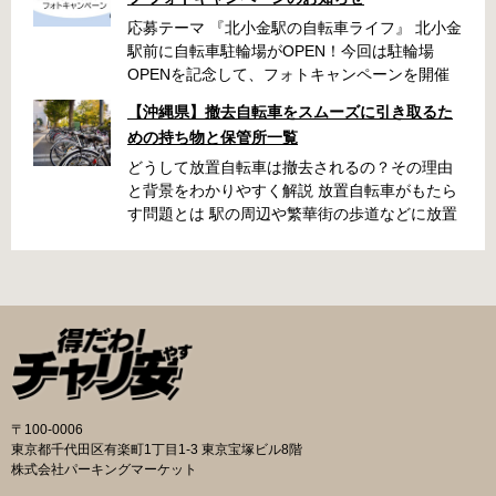
応募テーマ 『北小金駅の自転車ライフ』 北小金
駅前に自転車駐輪場がOPEN！今回は駐輪場
OPENを記念して、フォトキャンペーンを開催
いたします！ 「北小金駅周辺のスポットと自転
【沖縄県】撤去自転車をスムーズに引き取るた
車が写っている写真」を撮影いただき、みなさ
めの持ち物と保管所一覧
まの北小金駅周辺での思い出を写真とともに共
有できたらと思います。 素敵な写真の投稿をお
どうして放置自転車は撤去されるの？その理由
待ちしております！ 応募期間 2025年9月22日～
と背景をわかりやすく解説 放置自転車がもたら
10月31日 ・キャンペーン期間中に何度も投稿可
す問題とは 駅の周辺や繁華街の歩道などに放置
能です ・応募期間内の投稿のみ選考対象となり
された自転車は、歩行者の通行を妨げたり、緊
ます 応募方法 ハッシュタグ： #北小金駅の自
急車両の進入を妨げたりする原因になります。
転車ライフ メンション ： @niringram ハッ
また、見た目が悪くなるだけでなく、長期間放
シュタグ： #北小金駅の自転車ライフ メンシ
置されることでゴミの投棄や治安の悪化につな
ョン ： @niringram 賞品 応募いただいた方
がるケースもあります。こうしたトラブルを未
の中から抽選で QUOカードPay500円分×10名
然に防ぐために、自治体では定期的に撤去作業
様 投稿のルール・注意事項 ・キャンペーン期間
が実施されています。 撤去の流れと手続き 自転
中に何度も投稿可能です。 ・応募期間内の投稿
車が放置されていると判断された場合、自治体
のみ選考対象となります。 ・ナンバープレート
の職員がまず警告札を取り付け、持ち主に移動
〒100-0006
は隠す加工をして投稿してください。 ・以下の
を求めます。指定された日数を経過しても移動
東京都千代田区有楽町1丁目1-3 東京宝塚ビル8階
写真は選考対象外となります。 公道での違反行
されないと、保管所に移送されます。おおむね
株式会社パーキングマーケット
為や違法改造車と認められる写真、運転マナー
1〜2か月の保管期間が設けられており、その間