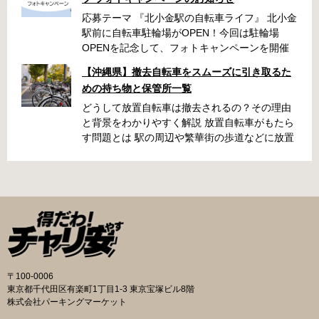
応募テーマ 『北小金駅の自転車ライフ』 北小金
駅前に自転車駐輪場がOPEN！今回は駐輪場
OPENを記念して、フォトキャンペーンを開催
いたします！ 「北小金駅周辺のスポットと自転
【沖縄県】撤去自転車をスムーズに引き取るた
車が写っている写真」を撮影いただき、みなさ
めの持ち物と保管所一覧
まの北小金駅周辺での思い出を写真とともに共
有できたらと思います。 素敵な写真の投稿をお
どうして放置自転車は撤去されるの？その理由
待ちしております！ 応募期間 2025年9月22日～
と背景をわかりやすく解説 放置自転車がもたら
10月31日 ・キャンペーン期間中に何度も投稿可
す問題とは 駅の周辺や繁華街の歩道などに放置
能です ・応募期間内の投稿のみ選考対象となり
された自転車は、歩行者の通行を妨げたり、緊
ます 応募方法 ハッシュタグ： #北小金駅の自
急車両の進入を妨げたりする原因になります。
転車ライフ メンション ： @niringram ハッ
また、見た目が悪くなるだけでなく、長期間放
シュタグ： #北小金駅の自転車ライフ メンシ
置されることでゴミの投棄や治安の悪化につな
ョン ： @niringram 賞品 応募いただいた方
がるケースもあります。こうしたトラブルを未
の中から抽選で QUOカードPay500円分×10名
然に防ぐために、自治体では定期的に撤去作業
様 投稿のルール・注意事項 ・キャンペーン期間
が実施されています。 撤去の流れと手続き 自転
中に何度も投稿可能です。 ・応募期間内の投稿
車が放置されていると判断された場合、自治体
のみ選考対象となります。 ・ナンバープレート
の職員がまず警告札を取り付け、持ち主に移動
〒100-0006
は隠す加工をして投稿してください。 ・以下の
を求めます。指定された日数を経過しても移動
東京都千代田区有楽町1丁目1-3 東京宝塚ビル8階
写真は選考対象外となります。 公道での違反行
されないと、保管所に移送されます。おおむね
株式会社パーキングマーケット
為や違法改造車と認められる写真、運転マナー
1〜2か月の保管期間が設けられており、その間