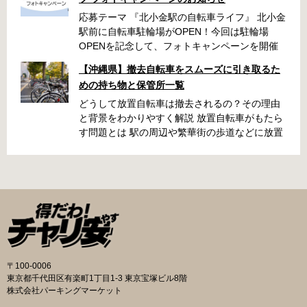
応募テーマ 『北小金駅の自転車ライフ』 北小金
駅前に自転車駐輪場がOPEN！今回は駐輪場
OPENを記念して、フォトキャンペーンを開催
いたします！ 「北小金駅周辺のスポットと自転
【沖縄県】撤去自転車をスムーズに引き取るた
車が写っている写真」を撮影いただき、みなさ
めの持ち物と保管所一覧
まの北小金駅周辺での思い出を写真とともに共
有できたらと思います。 素敵な写真の投稿をお
どうして放置自転車は撤去されるの？その理由
待ちしております！ 応募期間 2025年9月22日～
と背景をわかりやすく解説 放置自転車がもたら
10月31日 ・キャンペーン期間中に何度も投稿可
す問題とは 駅の周辺や繁華街の歩道などに放置
能です ・応募期間内の投稿のみ選考対象となり
された自転車は、歩行者の通行を妨げたり、緊
ます 応募方法 ハッシュタグ： #北小金駅の自
急車両の進入を妨げたりする原因になります。
転車ライフ メンション ： @niringram ハッ
また、見た目が悪くなるだけでなく、長期間放
シュタグ： #北小金駅の自転車ライフ メンシ
置されることでゴミの投棄や治安の悪化につな
ョン ： @niringram 賞品 応募いただいた方
がるケースもあります。こうしたトラブルを未
の中から抽選で QUOカードPay500円分×10名
然に防ぐために、自治体では定期的に撤去作業
様 投稿のルール・注意事項 ・キャンペーン期間
が実施されています。 撤去の流れと手続き 自転
中に何度も投稿可能です。 ・応募期間内の投稿
車が放置されていると判断された場合、自治体
のみ選考対象となります。 ・ナンバープレート
の職員がまず警告札を取り付け、持ち主に移動
〒100-0006
は隠す加工をして投稿してください。 ・以下の
を求めます。指定された日数を経過しても移動
東京都千代田区有楽町1丁目1-3 東京宝塚ビル8階
写真は選考対象外となります。 公道での違反行
されないと、保管所に移送されます。おおむね
株式会社パーキングマーケット
為や違法改造車と認められる写真、運転マナー
1〜2か月の保管期間が設けられており、その間