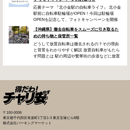
応募テーマ 『北小金駅の自転車ライフ』 北小金
駅前に自転車駐輪場がOPEN！今回は駐輪場
OPENを記念して、フォトキャンペーンを開催
いたします！ 「北小金駅周辺のスポットと自転
【沖縄県】撤去自転車をスムーズに引き取るた
車が写っている写真」を撮影いただき、みなさ
めの持ち物と保管所一覧
まの北小金駅周辺での思い出を写真とともに共
有できたらと思います。 素敵な写真の投稿をお
どうして放置自転車は撤去されるの？その理由
待ちしております！ 応募期間 2025年9月22日～
と背景をわかりやすく解説 放置自転車がもたら
10月31日 ・キャンペーン期間中に何度も投稿可
す問題とは 駅の周辺や繁華街の歩道などに放置
能です ・応募期間内の投稿のみ選考対象となり
された自転車は、歩行者の通行を妨げたり、緊
ます 応募方法 ハッシュタグ： #北小金駅の自
急車両の進入を妨げたりする原因になります。
転車ライフ メンション ： @niringram ハッ
また、見た目が悪くなるだけでなく、長期間放
シュタグ： #北小金駅の自転車ライフ メンシ
置されることでゴミの投棄や治安の悪化につな
ョン ： @niringram 賞品 応募いただいた方
がるケースもあります。こうしたトラブルを未
の中から抽選で QUOカードPay500円分×10名
然に防ぐために、自治体では定期的に撤去作業
様 投稿のルール・注意事項 ・キャンペーン期間
が実施されています。 撤去の流れと手続き 自転
中に何度も投稿可能です。 ・応募期間内の投稿
車が放置されていると判断された場合、自治体
のみ選考対象となります。 ・ナンバープレート
の職員がまず警告札を取り付け、持ち主に移動
〒100-0006
は隠す加工をして投稿してください。 ・以下の
を求めます。指定された日数を経過しても移動
東京都千代田区有楽町1丁目1-3 東京宝塚ビル8階
写真は選考対象外となります。 公道での違反行
されないと、保管所に移送されます。おおむね
株式会社パーキングマーケット
為や違法改造車と認められる写真、運転マナー
1〜2か月の保管期間が設けられており、その間