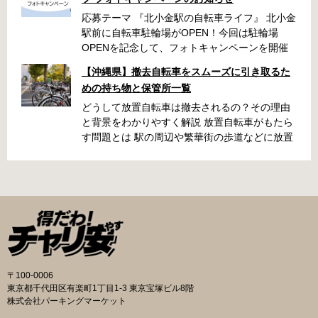
応募テーマ 『北小金駅の自転車ライフ』 北小金
駅前に自転車駐輪場がOPEN！今回は駐輪場
OPENを記念して、フォトキャンペーンを開催
いたします！ 「北小金駅周辺のスポットと自転
【沖縄県】撤去自転車をスムーズに引き取るた
車が写っている写真」を撮影いただき、みなさ
めの持ち物と保管所一覧
まの北小金駅周辺での思い出を写真とともに共
有できたらと思います。 素敵な写真の投稿をお
どうして放置自転車は撤去されるの？その理由
待ちしております！ 応募期間 2025年9月22日～
と背景をわかりやすく解説 放置自転車がもたら
10月31日 ・キャンペーン期間中に何度も投稿可
す問題とは 駅の周辺や繁華街の歩道などに放置
能です ・応募期間内の投稿のみ選考対象となり
された自転車は、歩行者の通行を妨げたり、緊
ます 応募方法 ハッシュタグ： #北小金駅の自
急車両の進入を妨げたりする原因になります。
転車ライフ メンション ： @niringram ハッ
また、見た目が悪くなるだけでなく、長期間放
シュタグ： #北小金駅の自転車ライフ メンシ
置されることでゴミの投棄や治安の悪化につな
ョン ： @niringram 賞品 応募いただいた方
がるケースもあります。こうしたトラブルを未
の中から抽選で QUOカードPay500円分×10名
然に防ぐために、自治体では定期的に撤去作業
様 投稿のルール・注意事項 ・キャンペーン期間
が実施されています。 撤去の流れと手続き 自転
中に何度も投稿可能です。 ・応募期間内の投稿
車が放置されていると判断された場合、自治体
のみ選考対象となります。 ・ナンバープレート
の職員がまず警告札を取り付け、持ち主に移動
〒100-0006
は隠す加工をして投稿してください。 ・以下の
を求めます。指定された日数を経過しても移動
東京都千代田区有楽町1丁目1-3 東京宝塚ビル8階
写真は選考対象外となります。 公道での違反行
されないと、保管所に移送されます。おおむね
株式会社パーキングマーケット
為や違法改造車と認められる写真、運転マナー
1〜2か月の保管期間が設けられており、その間