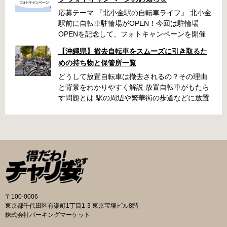
応募テーマ 『北小金駅の自転車ライフ』 北小金
駅前に自転車駐輪場がOPEN！今回は駐輪場
OPENを記念して、フォトキャンペーンを開催
いたします！ 「北小金駅周辺のスポットと自転
【沖縄県】撤去自転車をスムーズに引き取るた
車が写っている写真」を撮影いただき、みなさ
めの持ち物と保管所一覧
まの北小金駅周辺での思い出を写真とともに共
有できたらと思います。 素敵な写真の投稿をお
どうして放置自転車は撤去されるの？その理由
待ちしております！ 応募期間 2025年9月22日～
と背景をわかりやすく解説 放置自転車がもたら
10月31日 ・キャンペーン期間中に何度も投稿可
す問題とは 駅の周辺や繁華街の歩道などに放置
能です ・応募期間内の投稿のみ選考対象となり
された自転車は、歩行者の通行を妨げたり、緊
ます 応募方法 ハッシュタグ： #北小金駅の自
急車両の進入を妨げたりする原因になります。
転車ライフ メンション ： @niringram ハッ
また、見た目が悪くなるだけでなく、長期間放
シュタグ： #北小金駅の自転車ライフ メンシ
置されることでゴミの投棄や治安の悪化につな
ョン ： @niringram 賞品 応募いただいた方
がるケースもあります。こうしたトラブルを未
の中から抽選で QUOカードPay500円分×10名
然に防ぐために、自治体では定期的に撤去作業
様 投稿のルール・注意事項 ・キャンペーン期間
が実施されています。 撤去の流れと手続き 自転
中に何度も投稿可能です。 ・応募期間内の投稿
車が放置されていると判断された場合、自治体
のみ選考対象となります。 ・ナンバープレート
の職員がまず警告札を取り付け、持ち主に移動
〒100-0006
は隠す加工をして投稿してください。 ・以下の
を求めます。指定された日数を経過しても移動
東京都千代田区有楽町1丁目1-3 東京宝塚ビル8階
写真は選考対象外となります。 公道での違反行
されないと、保管所に移送されます。おおむね
株式会社パーキングマーケット
為や違法改造車と認められる写真、運転マナー
1〜2か月の保管期間が設けられており、その間