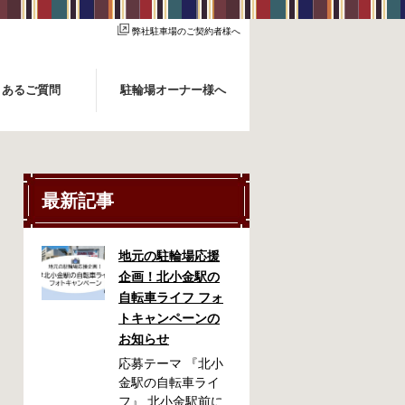
弊社駐車場のご契約者様へ
くあるご質問
駐輪場オーナー様へ
最新記事
地元の駐輪場応援
企画！北小金駅の
自転車ライフ フォ
トキャンペーンの
お知らせ
応募テーマ 『北小
金駅の自転車ライ
フ』 北小金駅前に