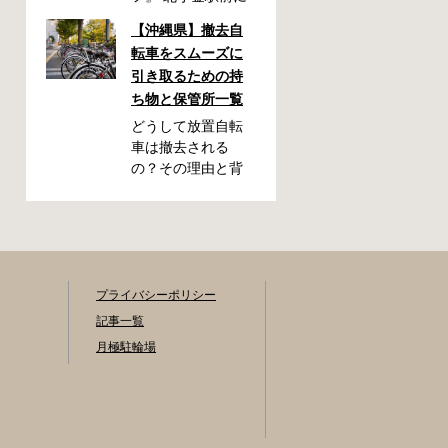
自転車駐輪場が
【沖縄県】撤去自
OPEN！今回は駐輪
転車をスムーズに
場OPENを記念し
引き取るための持
て、フォトキャン
ち物と保管所一覧
ペーンを開催いた
します！ 「北小金
どうして放置自転
駅周辺のスポット
車は撤去される
と自転車が写って
の？その理由と背
いる写真」を撮影
景をわかりやすく
いただき、みなさ
解説 放置自転車が
まの北小金駅周辺
もたらす問題とは
での思い出を写真
駅の周辺や繁華街
とともに共有でき
の歩道などに放置
たらと思います。
された自転車は、
プライバシーポリシー
素敵な写真の投稿
歩行者の通行を妨
記事一覧
をお待ちしており
げたり、緊急車両
月極駐輪場
ます！ 応募期間
の進入を妨げたり
2025年9月22日～
する原因になりま
10月31日 ・キャン
す。また、見た目
ペーン期間中に何
が悪くなるだけで
度も投稿可能です
なく、長期間放置