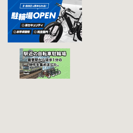
ざという時対処し
って一時利用のみ
ましょう。 千代田
可能の場合や定期
区 / 新宿区 / 品川区
利用のみ利用可能
/ 港区 / 中央区 / 大
の場合などと仕様
田区 / 北区 / 墨田区
が異なりますの
/ 渋谷区 / 葛飾区 千
で、利用前に情報
代田区で撤去され
をチェックしてお
た場合 猿楽町保管
くことをお勧めし
場所 住所 千代田区
ます。 千代田区の
神田猿楽町一丁目6
自転車駐輪場 利用
番9号 電話 03-
方法 利用登録申請
3219-5303（業務時
書の提出 申請期間
間内のみ通話可
内に利用登録申請
能） 最寄駅 JR御茶
書（PDF：
ノ水駅から徒歩10
1,396KB） と必要
分（御茶ノ水交番
書類を環境まちづ
に、猿楽町保管場
くり総務課あてに
所の地図が置いて
郵送（申請期間消
あります） 東京メ
印有効）または、
トロ半蔵門線、都
期間内に環境まち
営新宿・三田線神
づくり総務課（区