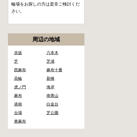
輪場をお探しの方は是非ご検討くだ
さい。
周辺の地域
赤坂
六本木
芝
芝浦
西麻布
麻布十番
高輪
新橋
虎ノ門
海岸
麻布
南青山
港南
白金台
台場
芝公園
東麻布