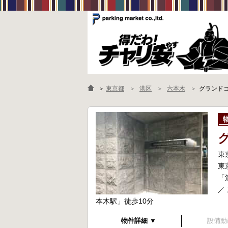
＞
東京都
港区
六本木
グランド
東
東
「
／
本木駅」徒歩10分
物件詳細 ▼
設備動