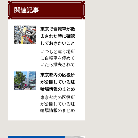
関連記事
東京で自転車が撤
去された時に確認
しておきたいこと
いつもと違う場所
に自転車を停めて
いたら撤去されて
しまった！なんて
東京都内の区役所
ことが都内で起き
が公開している駐
た時、確認してお
輪場情報のまとめ
きたい情報をまと
めました。どうや
東京都内の区役所
って行けばいい
が公開している駐
の？持ち物は？料
輪場情報のまとめ
金はどれくらい？
です。区によって
なんて疑問が浮か
利用方法や料金な
ぶかと思います。
どが異なります。
事前に確認してい
また、駐輪場によ