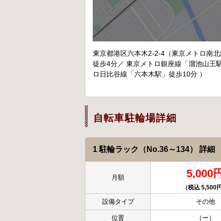
東京都港区六本木2-2-4（東京メトロ南
徒歩4分／ 東京メトロ銀座線「溜池山王
ロ日比谷線「六本木駅」徒歩10分 ）
自転車駐輪場詳細
1 駐輪ラック（No.36～134） 詳細
5,000
月額
（税込 5,500
設備タイプ
その他
位置
（ー）