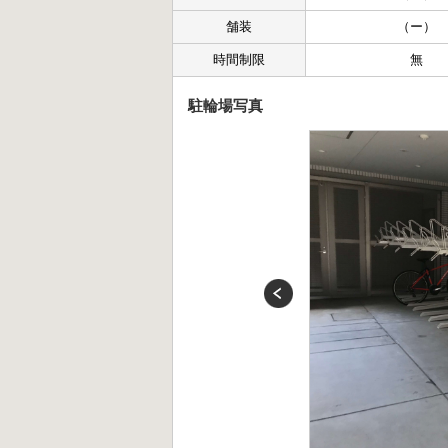
舗装
（ー）
時間制限
無
駐輪場写真