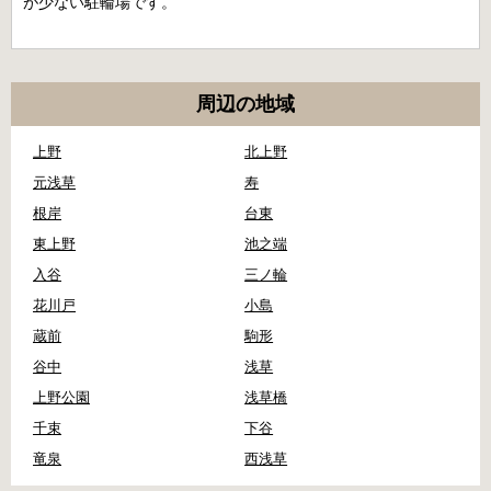
が少ない駐輪場です。
周辺の地域
上野
北上野
元浅草
寿
根岸
台東
東上野
池之端
入谷
三ノ輪
花川戸
小島
蔵前
駒形
谷中
浅草
上野公園
浅草橋
千束
下谷
竜泉
西浅草