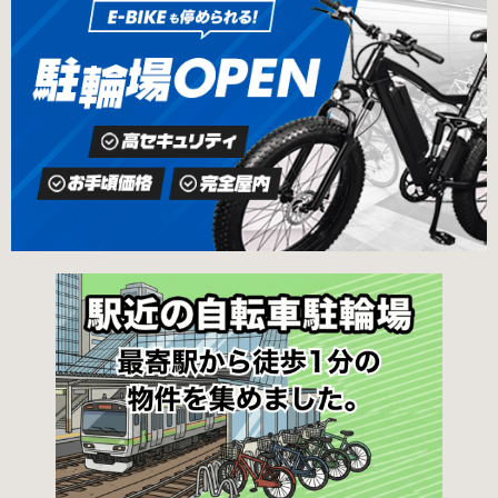
手町高架下自転車保管場所 住所 千代田区大手町
1,396KB） と必要書類を環境まちづくり総務課
二丁目4番 電話 050-2018-6466（千代田区自転
あてに郵送（申請期間消印有効）または、期間
車対策コールセンター） 最寄駅 東京メトロ半蔵
内に環境まちづくり総務課（区役所5階5B窓
門線、丸の内線大手町駅A5出口 東京メトロ東西
口）、各出張所の受付時間中に直接お持ちくだ
線大手町駅B3出口 返還の際に必要な書類 返還
さい（郵送先・各出張所の受付時間）。電話・
料 2,000円 自転車の鍵 身分証明証 千代田区HP
ファクス・メールでは申請できません。 利用料
はこちら 新宿区で撤去された場合 内藤町自転車
金 登録手数料 区民3,000円 区外居住者6,000円
保管場所 住所 新宿区内藤町11番地 ※都立新
生活保護受給者免除（詳しくはお問い合わせく
宿高校東隣（内藤町11番地4号） 電話 03-5273-
ださい） ただし、自転車利用者で高校生以下は
3896 最寄駅 東京メトロ丸ノ内線新宿三丁目駅
3,000円（区内、区外在住を問わず） 定期利用
から徒歩3分 東京メトロ丸ノ内線新宿御苑前駅
料金 各駐輪場で定期利用料金が異なります。詳
から徒歩6分 JR新宿駅から徒歩8分 西新宿自転
細は各駐輪場または管理会社にお問い合わせく
車保管場所 住所
ださい。 一時利用料金 2時間まで：0円 10時間
まで：100円 10時間を超えて5時間ごと：100円
千代田区HPはこちら 新宿区の自転車駐輪場 利
用方法 利用登録申請書の提出 利用申請書（申請
窓口で配布。新宿区 ホームページからも取り出
せます）を各申請窓口、交通対策課自転車対策
係（本庁舎7階）・特別出張所に直接お持ちくだ
さい。交通対策課では郵送申請（2月8日 消印有
効）・電子申請も受け付けています。 次年度の