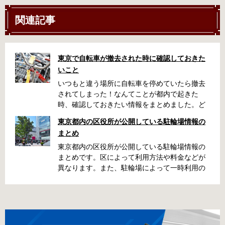
関連記事
東京で自転車が撤去された時に確認しておきた
いこと
いつもと違う場所に自転車を停めていたら撤去
されてしまった！なんてことが都内で起きた
時、確認しておきたい情報をまとめました。ど
うやって行けばいいの？持ち物は？料金はどれ
東京都内の区役所が公開している駐輪場情報の
くらい？なんて疑問が浮かぶかと思います。事
まとめ
前に確認していざという時対処しましょう。 千
代田区 / 新宿区 / 品川区 / 港区 / 中央区 / 大田区
東京都内の区役所が公開している駐輪場情報の
/ 北区 / 墨田区 / 渋谷区 / 葛飾区 千代田区で撤去
まとめです。区によって利用方法や料金などが
された場合 猿楽町保管場所 住所 千代田区神田
異なります。また、駐輪場によって一時利用の
猿楽町一丁目6番9号 電話 03-3219-5303（業務
み可能の場合や定期利用のみ利用可能の場合な
時間内のみ通話可能） 最寄駅 JR御茶ノ水駅か
どと仕様が異なりますので、利用前に情報をチ
ら徒歩10分（御茶ノ水交番に、猿楽町保管場所
ェックしておくことをお勧めします。 千代田区
の地図が置いてあります） 東京メトロ半蔵門
の自転車駐輪場 利用方法 利用登録申請書の提出
線、都営新宿・三田線神保町駅から徒歩7分 大
申請期間内に利用登録申請書（PDF：