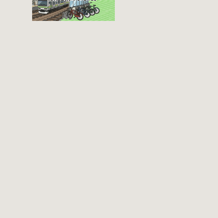
番9号 電話 03-
方法 利用登録申請
3219-5303（業務時
書の提出 申請期間
間内のみ通話可
内に利用登録申請
能） 最寄駅 JR御茶
書（PDF：
ノ水駅から徒歩10
1,396KB） と必要
分（御茶ノ水交番
書類を環境まちづ
に、猿楽町保管場
くり総務課あてに
所の地図が置いて
郵送（申請期間消
あります） 東京メ
印有効）または、
トロ半蔵門線、都
期間内に環境まち
営新宿・三田線神
づくり総務課（区
保町駅から徒歩7分
役所5階5B窓口）、
大手町高架下自転
各出張所の受付時
車保管場所 住所 千
間中に直接お持ち
代田区大手町二丁
ください（郵送
目4番 電話 050-
先・各出張所の受
2018-6466（千代田
付時間）。電話・
区自転車対策コー
ファクス・メール
ルセンター） 最寄
では申請できませ
駅 東京メトロ半蔵
ん。 利用料金 登録
門線、丸の内線大
手数料 区民3,000円
手町駅A5出口 東京
区外居住者6,000円