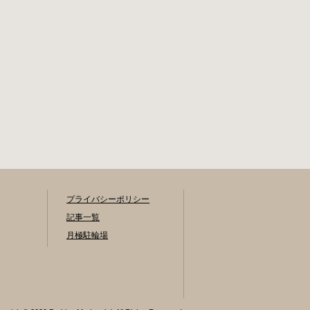
メトロ東西線大手
生活保護受給者免
町駅B3出口 返還の
除（詳しくはお問
際に必要な書類 返
い合わせくださ
還料 2,000円 自転
い） ただし、自転
車の鍵 身分証明証
車利用者で高校生
千代田区HPはこち
以下は3,000円（区
ら 新宿区で撤去さ
内、区外在住を問
れた場合 内藤町自
わず） 定期利用料
転車保管場所 住所
金 各駐輪場で定期
新宿区内藤町11番
利用料金が異なり
地 ※都立新宿高
ます。詳細は各駐
校東隣（内藤町11
輪場または管理会
番地4号） 電話 03-
社にお問い合わせ
5273-3896 最寄駅
プライバシーポリシー
ください。 一時利
東京メトロ丸ノ内
用料金 2時間まで：
記事一覧
線新宿三丁目駅か
0円 10時間まで：
月極駐輪場
ら徒歩3分 東京メト
100円 10時間を超
ロ丸ノ内線新宿御
えて5時間ごと：
苑前駅から徒歩6分
100円 千代田区HP
JR新宿駅から徒歩8
はこちら 新宿区の
分 西新宿自転車保
自転車駐輪場 利用