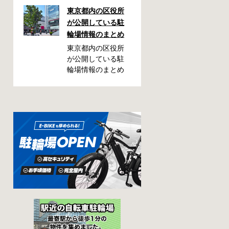
しまった！なんて
東京都内の区役所
ことが都内で起き
が公開している駐
た時、確認してお
輪場情報のまとめ
きたい情報をまと
めました。どうや
東京都内の区役所
って行けばいい
が公開している駐
の？持ち物は？料
輪場情報のまとめ
金はどれくらい？
です。区によって
なんて疑問が浮か
利用方法や料金な
ぶかと思います。
どが異なります。
事前に確認してい
また、駐輪場によ
ざという時対処し
って一時利用のみ
ましょう。 千代田
可能の場合や定期
区 / 新宿区 / 品川区
利用のみ利用可能
/ 港区 / 中央区 / 大
の場合などと仕様
田区 / 北区 / 墨田区
が異なりますの
/ 渋谷区 / 葛飾区 千
で、利用前に情報
代田区で撤去され
をチェックしてお
た場合 猿楽町保管
くことをお勧めし
場所 住所 千代田区
ます。 千代田区の
神田猿楽町一丁目6
自転車駐輪場 利用