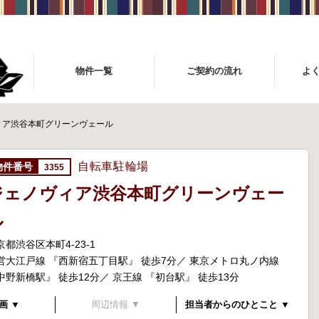
物件一覧
ご契約の流れ
よ
ィア渋谷本町グリーンヴェール
自転車駐輪場
3355
ジェノヴィア渋谷本町グリーンヴェー
ル
京都渋谷区本町4-23-1
営大江戸線 『西新宿五丁目駅』 徒歩7分／ 東京メトロ丸ノ内線
中野新橋駅』 徒歩12分／ 京王線 『初台駅』 徒歩13分
画 ▼
周辺情報 ▼
担当者からのひとこと ▼