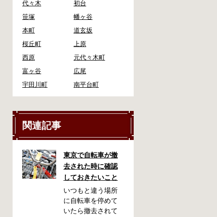
代々木
初台
笹塚
幡ヶ谷
本町
道玄坂
桜丘町
上原
西原
元代々木町
富ヶ谷
広尾
宇田川町
南平台町
関連記事
東京で自転車が撤
去された時に確認
しておきたいこと
いつもと違う場所
に自転車を停めて
いたら撤去されて