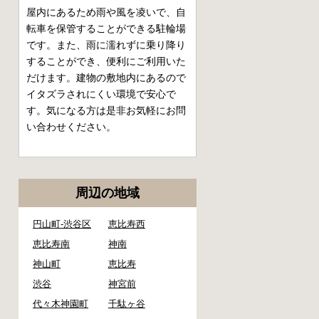
屋内にあるため雨や風を凌いで、自
転車を保管することができる駐輪場
です。また、雨に濡れずに乗り降り
することができ、便利にご利用いた
だけます。建物の敷地内にあるので
イタズラされにくい環境で安心で
す。気になる方は是非お気軽にお問
い合わせください。
周辺の地域
円山町-渋谷区
恵比寿西
恵比寿南
神南
神山町
恵比寿
渋谷
神宮前
代々木神園町
千駄ヶ谷