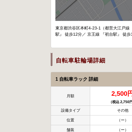
東京都渋谷区本町4-23-1（都営大江戸線
駅』 徒歩12分／ 京王線 『初台駅』 徒歩
自転車駐輪場詳細
1 自転車ラック 詳細
2,500
月額
（税込 2,750
設備タイプ
その他
位置
（ー）
舗装
（ー）